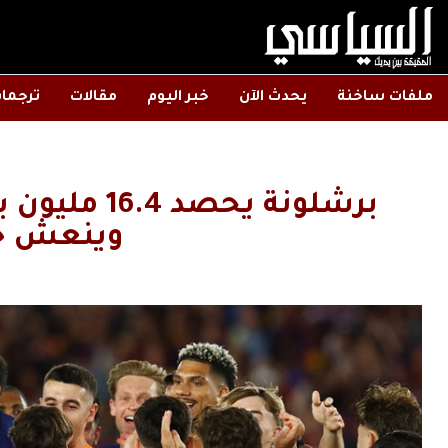
ملفات ساخنة
يحدث الآن
خبر اليوم
مقالات
ترجما
برشلونة يحصد
وينعش خز