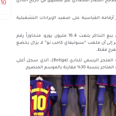
امح انتصار اقتصادي غير مسبوق في تاريخ النادي
10
أرقامه القياسية على صعيد الإيرادات التشغيلية
وأشارت الصحيفة إلى أن النادي حقق عوائد تاريخية من بيع التذاكر بلغت 16.4 مليون يورو، متجاوزاً رقم
از لافت بالنظر إلى أن ملعب “سبوتيفاي كامب نو” لا يزال يخضع
كما أوضحت “سبورت” أن الانتعاشة الاقتصادية شملت المتجر الرسمي للنادي (Botiga)، الذي سجل أعلى
نة بالموسم المنصرم.