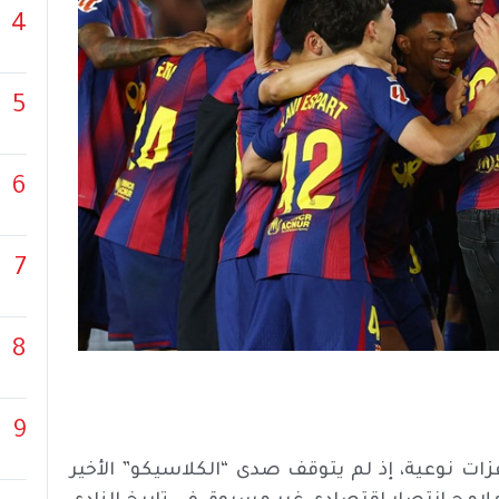
4
5
6
7
8
9
ات نوعية، إذ لم يتوقف صدى “الكلاسيكو” الأخير