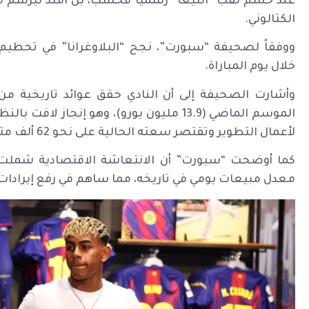
عند حسم لقب “الليغا” رسمياً فحسب، بل امتد ليرسم مل
الكتالوني.
ووفقاً لصحيفة “سبورت”، نجح “البلاوغرانا” في تحطيم 
خلال يوم المباراة.
الموسم الماضي (13.9 مليون يورو)، وهو إنج
لأعمال التطوير وتقتصر سعته الحالية على نحو 62 ألف متفرج فقط.
معدل مبيعات يومي في تاريخه، مما ساهم في رفع إيرادات المتاجر بنسبة 30% مقار