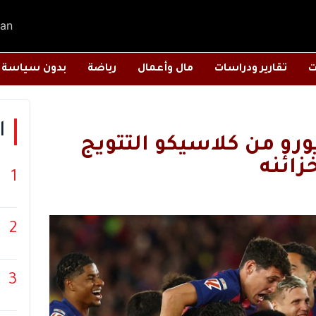
an
ت
تقارير ودراسات
مال وأعمال
رياضة
بدون سياسة
ا
 16.4 مليون يورو من كلاسيكو التتويج
ائنه
1
2
3