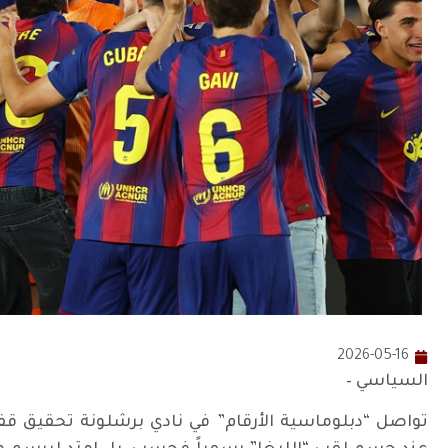
2026-05-16
السياسي –
تواصل “دبلوماسية الأرقام” في نادي برشلونة تحقيق قفز