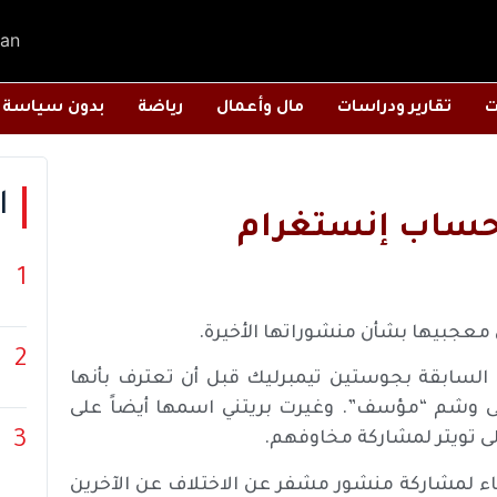
an
ت
تقارير ودراسات
مال وأعمال
رياضة
بدون سياسة
ا
 حساب إنستغرام
1
 معجبيها بشأن منشوراتها الأخيرة.
2
مر 41 عاماً تتذكر علاقتها السابقة بجوستين تيمبرليك قبل أن تعترف بأنها
وشم “مؤسف”. وغيرت بريتني اسمها أيضاً على
3
عاء لمشاركة منشور مشفر عن الاختلاف عن الآخرين