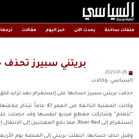
ملفات ساخنة
يحدث الآن
خبر اليوم
مقالات
ترجما
بريتني سبيرز تحذف
2023-01-26
السياسي -وكالات
حذفت بريتني سبيرز حسابها على إنستغرام بعد تزايد قلق
وكانت المغنية البالغة من الع
“تتعلم” وشاركت مقطع فيديو لنفسها وقد حصلت على 
إنستغرام إلى River Red، مما دفع المعجبين إلى الانتقال إلى تويتر لمشاركة مخاوفهم.
وقبل حذف حسابها، انتقلت بريتني إلى المنصة يوم الأرب