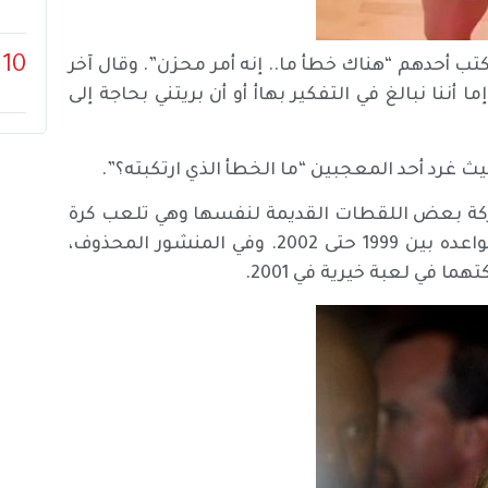
10
ب أحدهم “هناك خطأ ما.. إنه أمر محزن”. وقال آخر
 أننا نبالغ في التفكير بهاأ أو أن بريتني بحاجة إلى
 غرد أحد المعجبين “ما الخطأ الذي ارتكبته؟”.
اركة بعض اللقطات القديمة لنفسها وهي تلعب كرة
السلة مع حبيبها السابق جاستن تيمبرليك، الذي كانت تواعده بين 1999 حتى 2002. وفي المنشور المحذوف،
 في لعبة خيرية في 2001.