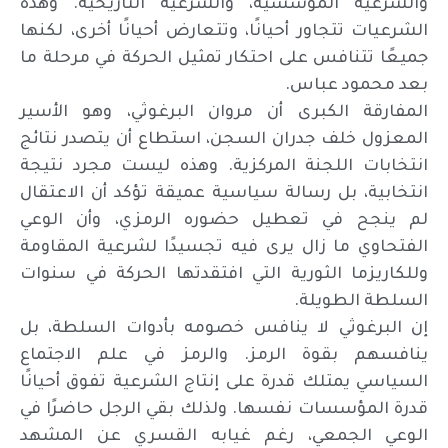
والشرعية المؤسسية، والشرعية التاريخية. وهذه
الشرعيات تتجاور أحيانًا، وتتعارض أحيانًا أخرى، لكنها
جميعًا تتنافس على احتكار تمثيل الحركة في مرحلة ما
بعد محمود عباس.
المفارقة الكبرى أن مروان البرغوثي، وهو الأسير
المعزول خلف جدران السجن، استطاع أن يتصدر نتائج
انتخابات اللجنة المركزية. وهذه ليست مجرد نتيجة
انتخابية، بل رسالة سياسية عميقة تؤكد أن الاعتقال
لم ينجح في تعطيل حضوره الرمزي، وأن الوعي
الفتحاوي ما زال يرى فيه تجسيدًا لشرعية المقاومة
وللكاريزما الثورية التي افتقدتها الحركة في سنوات
السلطة الطويلة.
إن البرغوثي لا ينافس خصومه بأدوات السلطة، بل
ينافسهم بقوة الرمز. والرمز في علم الاجتماع
السياسي يمتلك قدرة على إنتاج الشرعية تفوق أحيانًا
قدرة المؤسسات نفسها. ولذلك بقي الرجل حاضرًا في
الوعي الجمعي، رغم غيابه القسري عن المشهد