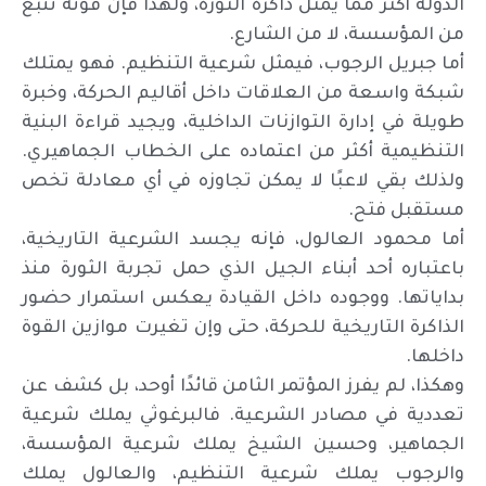
الدولة أكثر مما يمثل ذاكرة الثورة، ولهذا فإن قوته تنبع
من المؤسسة، لا من الشارع.
أما جبريل الرجوب، فيمثل شرعية التنظيم. فهو يمتلك
شبكة واسعة من العلاقات داخل أقاليم الحركة، وخبرة
طويلة في إدارة التوازنات الداخلية، ويجيد قراءة البنية
التنظيمية أكثر من اعتماده على الخطاب الجماهيري.
ولذلك بقي لاعبًا لا يمكن تجاوزه في أي معادلة تخص
مستقبل فتح.
أما محمود العالول، فإنه يجسد الشرعية التاريخية،
باعتباره أحد أبناء الجيل الذي حمل تجربة الثورة منذ
بداياتها. ووجوده داخل القيادة يعكس استمرار حضور
الذاكرة التاريخية للحركة، حتى وإن تغيرت موازين القوة
داخلها.
وهكذا، لم يفرز المؤتمر الثامن قائدًا أوحد، بل كشف عن
تعددية في مصادر الشرعية. فالبرغوثي يملك شرعية
الجماهير، وحسين الشيخ يملك شرعية المؤسسة،
والرجوب يملك شرعية التنظيم، والعالول يملك