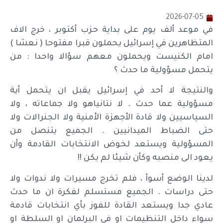
2026-07-05
في موعد ألف يوم على بداية حزب أكتوبر ، خرج الاف
المتظاهرين في إسرائيل يحملون قبرا مفتوحا ( نعشا )
امام الكنيست ويحملون معهم سؤالا واحدا : من
يتحمل مسؤولية ما حدث ؟
والنتيجة لا أحد في إسرائيل يقبل ان يتحمل أية
مسؤولية عما حدث . لا نتانياهو ولا جماعاته ، ولا
السياسيين ولا قادة الأجهزة الأمنية ولا الجنرالات ولا
حتى الضباط الميدانيين . الجميع يتنصل من
المسؤولية ويستعد لخوض الانتخابات القادمة وأن
يعود الى منصبه وكأن شيئا لم يكن !!
لدينا الوضع أسوأ ، فلم تخرج مسيرات ولا ندوات ولا
حتى دراسات . الجميع مستسلم لفكرة ان ما حدث
عادي جدا ويستعد القادة للفوز بأي انتخابات قادمة
سواء داخل التنظيمات او في البرلمان او السلطة او