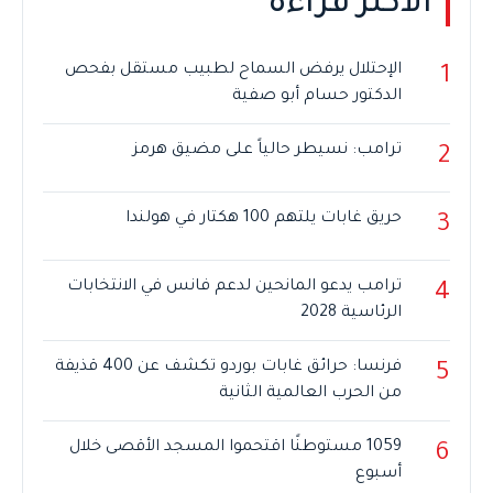
الأكثر قراءة
الإحتلال يرفض السماح لطبيب مستقل بفحص
1
الدكتور حسام أبو صفية
ترامب: نسيطر حالياً على مضيق هرمز
2
حريق غابات يلتهم 100 هكتار في هولندا
3
ترامب يدعو المانحين لدعم فانس في الانتخابات
4
الرئاسية 2028
فرنسا: حرائق غابات بوردو تكشف عن 400 قذيفة
5
من الحرب العالمية الثانية
1059 مستوطنًا اقتحموا المسجد الأقصى خلال
6
أسبوع