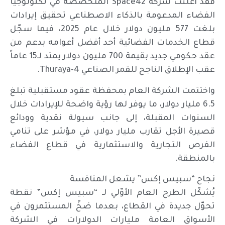
فقد أعلنت شركة Space42 المتخصصة في تكنولوجيا
الفضاء المدعومة بالذكاء الاصطناعي تحقيق إيرادات
بلغت 577 مليون دولار خلال عام 2025، فيما سجّل
قطاع الخدمات الفضائية أحد أفضل أعوامه بدعم من
عقد حكومي جديد بقيمة 700 مليون دولار يمتد لـ15 عاماً
عقب الإطلاق الناجح للقمر الصناعي Thuraya-4.
واختتمت الشركة العام بمحفظة عقود مستقبلية تبلغ
6.5 مليار دولار، ما يوفر لها رؤية واضحة للإيرادات خلال
السنوات المقبلة، إلى جانب سيولة نقدية وودائع
قصيرة الأجل تقارب مليار دولار، في مؤشر على تنامي
الفرص التجارية والاستثمارية في قطاع الفضاء
بالمنطقة.
نجاح “سبيس إكس” يشعل المنافسة
يُشكّل الطرح العام الأوّلي لـ “سبيس إكس” نقطة
تحوّل جديدة في القطاع، بعدما ضخّ المستثمرون في
الأسواق العامة مليارات الدولارات في الشركة