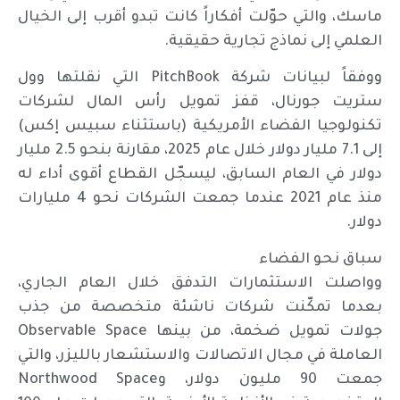
ماسك، والتي حوّلت أفكاراً كانت تبدو أقرب إلى الخيال
العلمي إلى نماذج تجارية حقيقية.
ووفقاً لبيانات شركة PitchBook التي نقلتها وول
ستريت جورنال، قفز تمويل رأس المال لشركات
تكنولوجيا الفضاء الأمريكية (باستثناء سبيس إكس)
إلى 7.1 مليار دولار خلال عام 2025، مقارنة بنحو 2.5 مليار
دولار في العام السابق، ليسجّل القطاع أقوى أداء له
منذ عام 2021 عندما جمعت الشركات نحو 4 مليارات
دولار.
سباق نحو الفضاء
وواصلت الاستثمارات التدفق خلال العام الجاري،
بعدما تمكّنت شركات ناشئة متخصصة من جذب
جولات تمويل ضخمة، من بينها Observable Space
العاملة في مجال الاتصالات والاستشعار بالليزر، والتي
جمعت 90 مليون دولار، وNorthwood Space