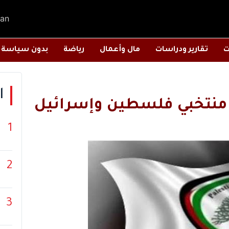
an
ت
تقارير ودراسات
مال وأعمال
رياضة
بدون سياسة
ا
ين منتخبي فلسطين وإسرائيل
1
2
3