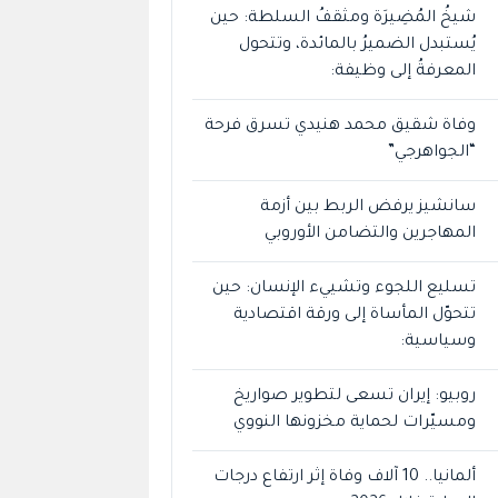
شيخُ المُضِيرَة ومثقفُ السلطة: حين
يُستبدل الضميرُ بالمائدة، وتتحول
المعرفةُ إلى وظيفة:
وفاة شقيق محمد هنيدي تسرق فرحة
“الجواهرجي”
سانشيز يرفض الربط بين أزمة
المهاجرين والتضامن الأوروبي
تسليع اللجوء وتشييء الإنسان: حين
تتحوّل المأساة إلى ورقة اقتصادية
وسياسية:
روبيو: إيران تسعى لتطوير صواريخ
ومسيّرات لحماية مخزونها النووي
ألمانيا.. 10 آلاف وفاة إثر ارتفاع درجات