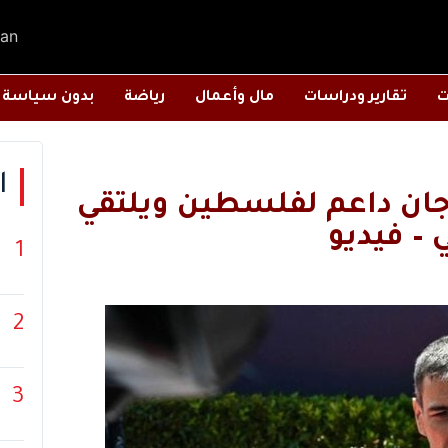
an
ت
تقارير ودراسات
مال وأعمال
رياضة
بدون سياسة
ا
ان داعم لفلسطين ويلتقي
 – فيديو
1
2
3