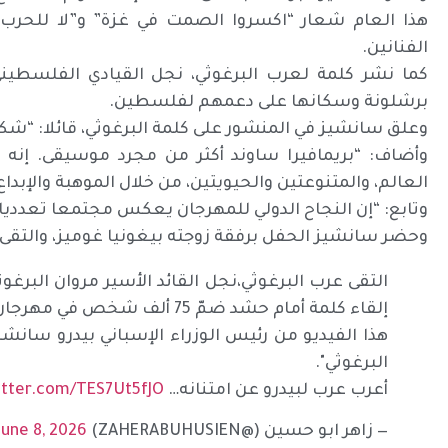
هذا العام شعار “اكسروا الصمت في غزة” و”لا للحرب
الفنانين.
كما نشر كلمة لعرب البرغوثي، نجل القيادي الفلسطيني ا
برشلونة وسكانها على دعمهم لفلسطين.
وعلق سانشيز في المنشور على كلمة البرغوثي، قائلا: “ش
وأضاف: “بريمافيرا ساوند أكثر من مجرد موسيقى. إنه 
العالم، والمتنوعتين والحيويتين، من خلال الموهبة والإبداع
وتابع: “إن النجاح الدولي للمهرجان يعكس مجتمعا تعدديا
وحضر سانشيز الحفل برفقة زوجته بيغونيا غوميز، والتقى 
التقى عرب البرغوثي،نجل القائد الأسير مروان البرغو
إلقاء كلمة أمام حشد ضمّ 75 ألف شخص في مهرجان بريمافيرا ساوند.
هذا الفيديو من رئيس الوزراء الإسباني بيدرو سانش
البرغوثي".
أعرب عرب لبيدرو عن امتنانه…
itter.com/TES7Ut5fJO
— زاهر ابو حسين (@ZAHERABUHUSIEN)
June 8, 2026