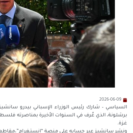
2026-06-09
السياسي – شارك رئيس الوزراء الإسباني بيدرو سانشيز
برشلونة، الذي عُرف في السنوات الأخيرة بمناصرته فلسطين
غزة.
ونشر سانشيز عبر حسابه على منصة “إنستغرام”،مقاطع من