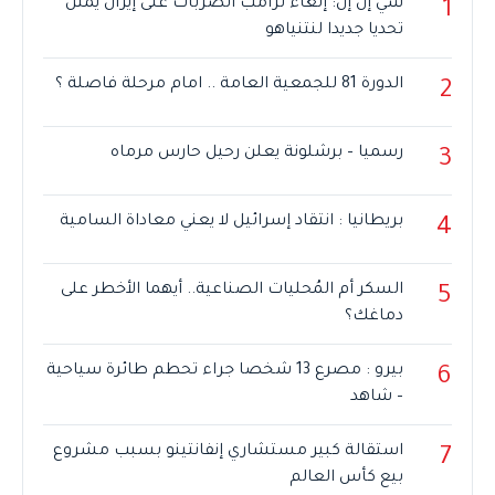
سي إن إن: إلغاء ترامب الضربات على إيران يمثل
1
تحديا جديدا لنتنياهو
الدورة 81 للجمعية العامة .. امام مرحلة فاصلة ؟
2
رسميا – برشلونة يعلن رحيل حارس مرماه
3
بريطانيا : انتقاد إسرائيل لا يعني معاداة السامية
4
السكر أم المُحليات الصناعية.. أيهما الأخطر على
5
دماغك؟
بيرو : مصرع 13 شخصا جراء تحطم طائرة سياحية
6
– شاهد
استقالة كبير مستشاري إنفانتينو بسبب مشروع
7
بيع كأس العالم