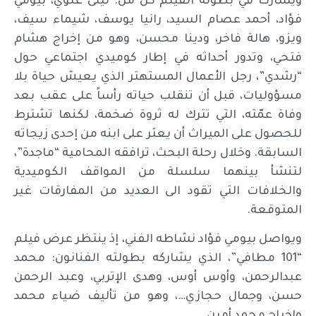
ويشارك في بطولة الفيلم كلٌ من: ليلى علوي، بيومي
فؤاد، أحمد عصام السيد، رانيا يوسف، شيماء سيف،
ويزو، هالة فاخر، ودينا محسن، وهو من إخراج هشام
فتحي، وتدور أحداثه في إطار كوميدي اجتماعي حول
“رشدي”، رجل الأعمال المستهتر الذي يعيش حياة بلا
مسؤوليات، قبل أن تنقلب حياته رأساً على عقب بعد
وفاة عمّته، التي تترك له ثروة ضخمة، لكنها تشترط
للحصول على الميراث أن يعثر على ابنه من إحدى زيجاته
السابقة. وخلال رحلة البحث، ترافقه المحامية “ماجدة”،
لتنشأ بينهما سلسلة من المواقف الكوميدية
والخلافات التي تقود الى العديد من المفارقات غير
المتوقعة.
ويواصل بيومي فؤاد نشاطه الفني، إذ ينتظر عرض فيلم
“101 مطافي”، الذي يشاركه بطولته الفنانون: محمد
عبدالرحمن، وأوس أوس، وهدى الإتربي، وعبد الرحمن
حسن، وجمال حجازي…، وهو من تأليف ضياء محمد