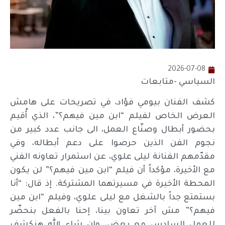
2026-07-08
السياسي -متابعات
كشف الفنان بيومي فؤاد، في تصريحات على هامش
العرض الخاص لفيلم “ابن مين فيهم؟”، الذي أُقيم
بحضور أبطال وصنّاع العمل، الى جانب عدد كبير من
نجوم الفن الذين حرصوا على دعم أبطاله، وفي
مقدّمهم الفنانة ليلى علوي، عن استمرار تعاونه الفني
مع الأخيرة، مؤكداً أن فيلم “ابن مين فيهم؟” لن يكون
المحطة الأخيرة في مسيرتهما المشتركة. إذ قال: “أنا
بستمتع جداً بالشغل مع ليلى علوي، وفيلم “ابن مين
فيهم؟” مش آخر تعاون بينا، إحنا بالفعل بنحضّر
للعمل السادس مع بعض، وإن شاء الله هنكشف