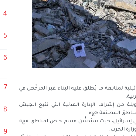
4
5
6
7
ة لمتابعة ما يُطلق عليه البناء غير المرخّص في
بية.
يلة من إشراف الإدارة المدنية التي تتبع الجيش
8
لمناطق المصنفة «ج».
ضي إسرائيل، حيث سيُدشَّن قسم خاص لمناطق «ج»
ارة الحرب.
9