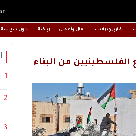
an
ت
تقارير ودراسات
مال وأعمال
رياضة
بدون سياسة
ا
الفلسطينيين من البناء
1
2
3