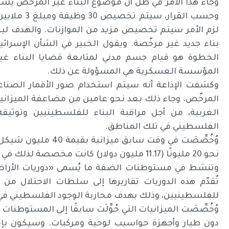
وجاء هذا الأمر في ظل أن موضوع البناء غير المرخّص يش
لزم الأمر سيتم تخصيص مزيد من الموازنات. والهدف لي
بناء جديد غير مرخّصة. ويقول الخبير في الشأن الإسرائي
الخطوة هو قيام جسم مدني لمتابعة قضايا البناء غي
المؤسسة العسكرية هي المسؤولة عن ذلك.
وكشفت الإذاعة أنه سيتم استخدام صور الأقمار الصناعي
المرخّص. وجاء ذلك بعد نحو عامين من مضاعفة الميزاني
الغربية، من أجل مراقبة البناء للفلسطينيين وتوثي
الفلسطيني في تلك المناطق.
وُخُصِّصَت في وقت سا
نحو 20 مليونًا (11.17 مليون دولار) كانت مخصصة لذلك في الماضي (2022).
وتنشط في مستوطنات الضفة ما يُسمى «دوريات الأراضي»
تُقدّم هذه الدوريات تقاريرها إلى سلطات الاحتلال من
للفلسطينيين، وذلك بهدف محاربة الوجود الفلسطيني في 
وُخُصِّصَت الميزانيات التي حُوِّلَت سابقًا إلى المستوط
دون طيار وأجهزة حواسيب لوحية ومركبات. وسيكون بإ