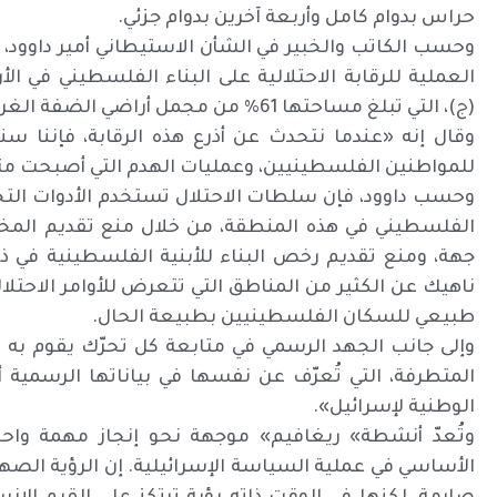
حراس بدوام كامل وأربعة آخرين بدوام جزئي.
وحسب الكاتب والخبير في الشأن الاستيطاني أمير داوود،
العملية للرقابة الاحتلالية على البناء الفلسطيني في ا
(ج)، التي تبلغ مساحتها 61% من مجمل أراضي الضفة الغربية.
وقال إنه «عندما نتحدث عن أذرع هذه الرقابة، فإننا سن
للمواطنين الفلسطينيين، وعمليات الهدم التي أصبحت متل
وحسب داوود، فإن سلطات الاحتلال تستخدم الأدوات التخ
الفلسطيني في هذه المنطقة، من خلال منع تقديم المخ
جهة، ومنع تقديم رخص البناء للأبنية الفلسطينية في 
ناهيك عن الكثير من المناطق التي تتعرض للأوامر الاحتلا
طبيعي للسكان الفلسطينيين بطبيعة الحال.
وإلى جانب الجهد الرسمي في متابعة كل تحرّك يقوم به
المتطرفة، التي تُعرّف عن نفسها في بياناتها الرسمية أ
الوطنية لإسرائيل».
وتُعدّ أنشطة» ريغافيم» موجهة نحو إنجاز مهمة واحدة
الأساسي في عملية السياسة الإسرائيلية. إن الرؤية الصهيو