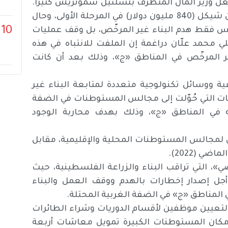
غل وزير المال المتطرف بتسلئيل سموتريش كثيرًا.
وحسب القرار، سيتم تخصيص 30 وظيفة ومبلغ 3 ملايين شيكل (840 مليون دولار) في المرحلة الأولى، وحال
10
س فقط هدم البناء غير المرخّص، بل وقف عمليات
لي محمد علّان دراغمة إن الملفت للانتباه في هذه
ر المرخّص في المناطق «ج»، وذلك بعد أن كانت
ة ووسائل تكنولوجية متعددة لمتابعة البناء غير
ات التي حُوّلت إلى مجالس المستوطنات في الضفة
قه في المناطق «ج»، وذلك بهدف محاربة الوجود
بق ميزانية بقيمة 40 مليون شيكل لمجالس المستوطنات المحلية والإقليمية، مقابل
، التي تراقب البناء والزراعة الفلسطينية، حيث
 أجل إصدار إخطارات بالهدم ووقف العمل والبناء
المناطق «ج» في الضفة الغربية المحتلة.
نات لتعيين موظفين لأقسام الدوريات وشراء الطائرات
مكان المستوطنات الكبيرة تمويل معاشات أربعة