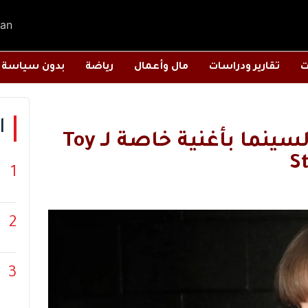
an
ت
تقارير ودراسات
مال وأعمال
رياضة
بدون سياسة
ا
تايلور سويفت تفاجئ عشاق السينما بأغنية خاصة لـ Toy
S
1
2
3