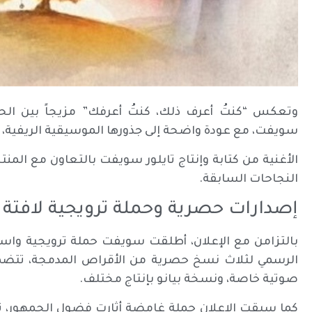
وتعكس “كنتُ أعرف ذلك، كنتُ أعرفك” مزيجاً بين ا
سويفت، مع عودة واضحة إلى جذورها الموسيقية الريفية، ف
الأغنية من كتابة وإنتاج تايلور سويفت بالتعاون مع المن
النجاحات السابقة.
إصدارات حصرية وحملة ترويجية لافتة
بالتزامن مع الإعلان، أطلقت سويفت حملة ترويجية و
الرسمي لثلاث نسخ حصرية من الأقراص المدمجة، تتضم
صوتية خاصة، ونسخة بيانو بإنتاج مختلف.
كما سبقت الإعلان حملة غامضة أثارت فضول الجمهور، ت