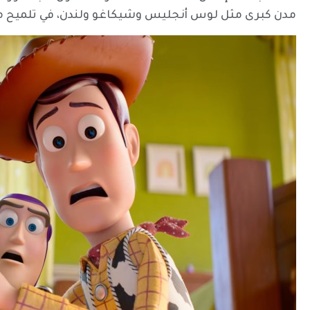
مدن كبرى مثل لوس أنجليس وشيكاغو ولندن، في تلميح م