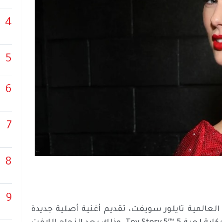
4
5
6
7
8
9
عالمية تايلور سويفت، تقديم أغنية أصلية جديدة