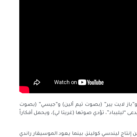
”باز لايت يير” (بصوت تيم ألين) و”جيسي” (بصوت
عى “ليليباد”، تؤدي صوتها (غريتا لي)، ويحمل أفكاراً
 إنتاج ليندسي كولينز، بينما يعود الموسيقار راندي