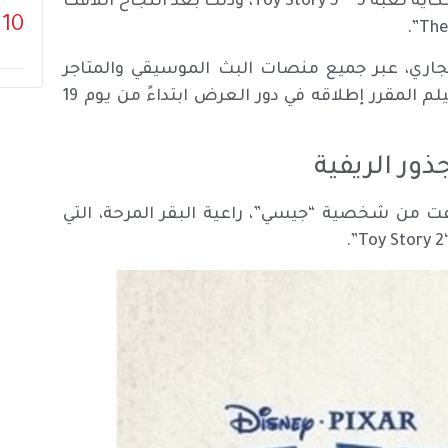
بعنوان “كنتُ أعرف ذلك، كنتُ أعرفك” ضمن أحداث فيلم حكاية لعبة 5 “Toy Story 5″، وذلك بعد النجاح اللافت
10
ياً يوم 5 يونيو (حزيران) الجاري، عبر جميع منصات البث الموسيقي والمتاجر
الرقمية، على أن تكون جزءاً من الموسيقى التصويرية للفيلم المقرر إطلاقه في دور العرض ابتداءً من يوم 19
ور الريفية
فت من شخصية “جيسي”، راعية البقر المرحة، التي