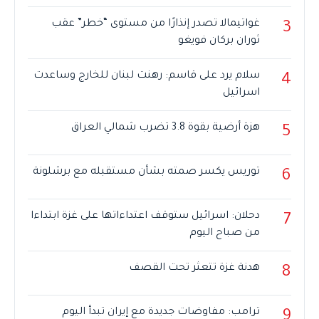
غواتيمالا تصدر إنذارًا من مستوى “خطر” عقب
3
ثوران بركان فويغو
سلام يرد على قاسم: رهنت لبنان للخارج وساعدت
4
اسرائيل
هزة أرضية بقوة 3.8 تضرب شمالي العراق
5
توريس يكسر صمته بشأن مستقبله مع برشلونة
6
دحلان: اسرائيل ستوقف اعتداءاتها على غزة ابتداءا
7
من صباح اليوم
هدنة غزة تتعثر تحت القصف
8
ترامب: مفاوضات جديدة مع إيران تبدأ اليوم
9