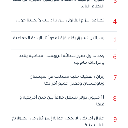
سوريا : توقيف 3 أشقاء متورطين بمجزرة في عهد
3
النظام البائد
تصاعد النزاع القانوني بين براد بيت وأنجلينا جولي
4
إسرائيل تسرق ركام غزة لمحو آثار الإبادة الجماعية
5
بعد تداول صور عبدالله الرويشد.. محاميه يهدد
6
بإجراءات قانونية
إيران : تفكيك خلية مسلحة في سيستان
7
وبلوجستان ومقتل جميع أفرادها
11 مليون دولار تشعل خلافاً بين مدن أمريكية و
8
فيفا
جنرال أمريكي: لا يمكن حماية إسرائيل من الصواريخ
9
الباليستية