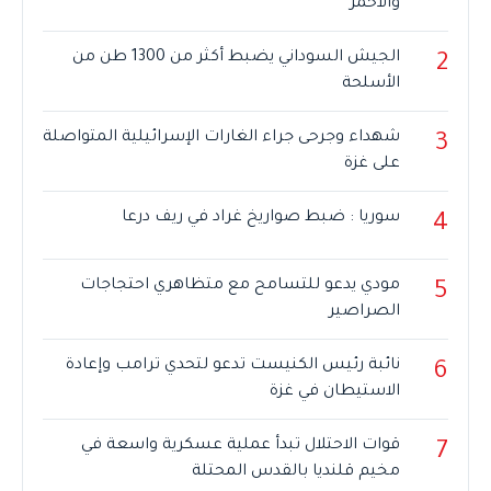
والأحمر
الجيش السوداني يضبط أكثر من 1300 طن من
2
الأسلحة
شهداء وجرحى جراء الغارات الإسرائيلية المتواصلة
3
على غزة
سوريا : ضبط صواريخ غراد في ريف درعا
4
مودي يدعو للتسامح مع متظاهري احتجاجات
5
الصراصير
نائبة رئيس الكنيست تدعو لتحدي ترامب وإعادة
6
الاستيطان في غزة
قوات الاحتلال تبدأ عملية عسكرية واسعة في
7
مخيم قلنديا بالقدس المحتلة