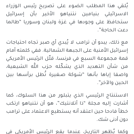
يُلقي هذا المطلب الضوء على تصريح رئيس الوزراء
الاسرائيلي بنيامين نتنياهو الأخير بأن إسرائيل
ستحافظ على وجودها في غزة ولبنان وسوريا “طالما
دعت الحاجة”.
مع ذلك، يبدو أن ترامب لا يُبدي أي صبر تجاه احتياجات
إسرائيل الأمنية على الجبهة الشمالية. ففي كلمته أمام
قمة مجموعة السبع في فرنسا، قلّل الرئيس الأمريكي
من شأن التهديد الذي يشكّله حزب الله الشيعية،
واصفا إياها بأنها “شوكة صغيرة تُطل برأسها بين
الحين والآخر”.
الاستنتاج الرئيسي الذي يتبلور من هذا السلوك، كما
أشارت إليه مجلة “ذا أتلانتيك”، هو أن نتنياهو ارتكب
خطأ فادحا حين اعتقد أنه يستطيع الاعتماد على ترامب
دون أدنى شك.
وكما يُظهر التاريخ، عندما يقع الرئيس الأمريكي في