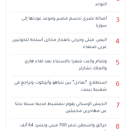
التوحد
أصالة نصري تحسم مصير وموعد عودتها إلى
3
سوريا
اليمن: قتلى وجرحى بانفجار مخازن أسلحة للحوثيين
4
غربي صنعاء
ويليام وكيت شعرا بالاستياء بعد لقاء هاري
5
والملك تشارلز
استطلاع: “تعادل” بين نتياهو وآيزنكوت وتراجع في
6
شعبية بينيت
الجيش الإسباني يقوم بتمشيط مدينة سبتة بحثا
7
عن مهاجرين مختبئين
حرائق واشنطن تدمر 700 مبنى وتشرد 64 ألف
8