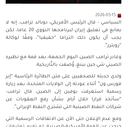
2026-05-15
السياسي – قال الرئيس الأمريكي، دونالد ترامب، إنه لا
يمانع في تعليق إيران لبرنامجها النووي 20 عاما، لكن
يجب أن يكون ذلك التزاما “حقيقيا”، وفقًا لوكالة
“رويترز”.
وغادر ترامب الصين، اليوم الجمعة، بعد قمة مع نظيره
الصيني شي جين بينغ، وُصفت بالتّاريخية.
ولدى حديثه للصحفيين على متن الطائرة الرئاسية “إير
فورس ون” أثناء عودته إلى الولايات المتحدة، بعد زيارة
رسمية استغرقت يومين إلى الصين، قال ترامب:
“سأتخذ قرارا خلال أيام بشأن رفع العقوبات عن
شركات النفط الصينية التي تشتري النفط الإيراني”.
ومع عدم الإعلان حتى الآن عن الاتفاقات الرسمية التي
خرجت عن القمة الأمريكية-الصينية، لم تقدم تعليقات