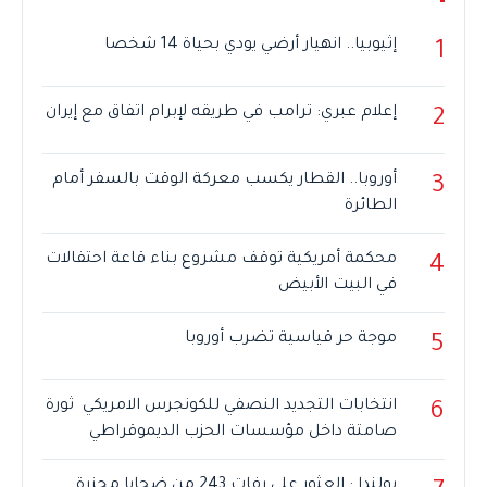
إثيوبيا.. انهيار أرضي يودي بحياة 14 شخصا
1
إعلام عبري: ترامب في طريقه لإبرام اتفاق مع إيران
2
أوروبا.. القطار يكسب معركة الوقت بالسفر أمام
3
الطائرة
محكمة أمريكية توقف مشروع بناء قاعة احتفالات
4
في البيت الأبيض
موجة حر قياسية تضرب أوروبا
5
انتخابات التجديد النصفي للكونجرس الامريكي ثورة
6
صامتة داخل مؤسسات الحزب الديموقراطي
بولندا : العثور على رفات 243 من ضحايا مجزرة