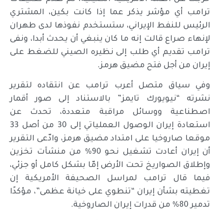
ترامب أي مؤشر يذكر عما إذا كانت بكين، المشتري
الرئيس للنفط الإيراني، ستستخدم نفوذها لدى طهران
لإنهاء صراع قالت إنه ما كان ينبغي أن يحدث أبدا، ونفى
ترامب تقديم أي طلب إلى نظيره الصيني للضغط على
إيران من أجل فتح مضيق هرمز.
وفي سياق متصل أعرب ترامب عن انتقاده لتقرير
نشرته “نيويورك تايمز” بالاستناد إلى صور أقمار
اصطناعية ووسائل مراقبة متعددة، تحدث عن
استعادة إيران الوصول العملياتي إلى 30 من أصل 33
موقعا صاروخيا على امتداد مضيق هرمز، وادّعى التقرير
أن إيران أعادت تشغيل نحو 90% من منشآت تخزين
وإطلاق الصواريخ تحت الأرض إمّا بشكل كامل أو جزئي،
فيما قال ترامب لمراسل الصحيفة الأمريكية إن
تغطيته بشأن إيران “تنطوي على خيانة عظمى”، مؤكدًا
تدمير 80% من قدرات إيران الصاروخية.