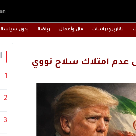
an
ت
تقارير ودراسات
مال وأعمال
رياضة
بدون سياسة
ا
ى عدم امتلاك سلاح نووي
1
2
3