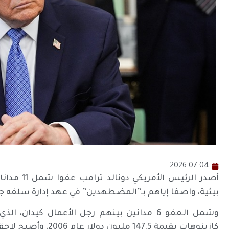
2026-07-04
بيئية، واصفا إياهم بـ”المضطهدين” في عهد إدارة سلفه جو
كازينوهات بقيمة 147.5 مليون دولار عام 2006، وأصبح لاحقاً مانحاً بارزاً للحزب الجمهوري.