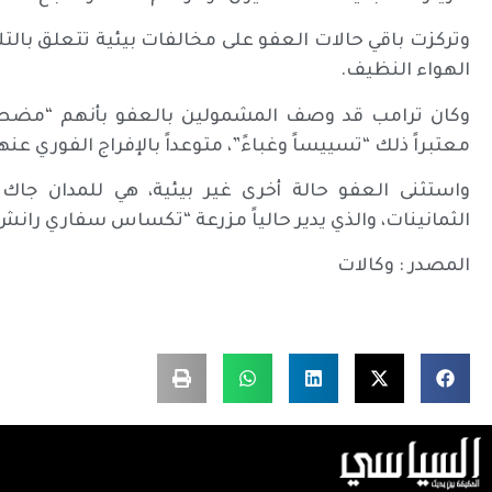
وتركزت باقي حالات العفو على مخالفات بيئية تتعلق بالتل
الهواء النظيف.
وكان ترامب قد وصف المشمولين بالعفو بأنهم “مضطهد
معتبراً ذلك “تسييساً وغباءً”، متوعداً بالإفراج الفوري عنه
واستثنى العفو حالة أخرى غير بيئية، هي للمدان جا
الثمانينات، والذي يدير حالياً مزرعة “تكساس سفاري رانش
المصدر : وكالات