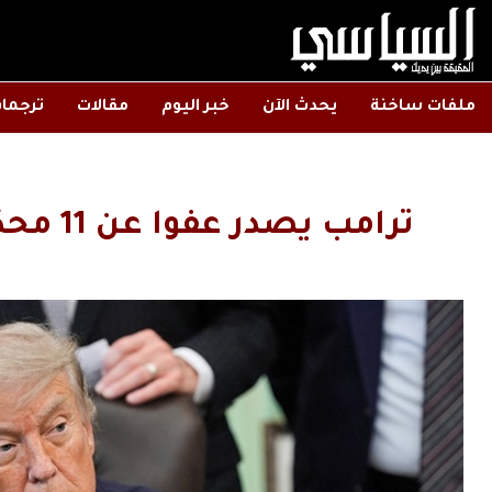
ملفات ساخنة
يحدث الآن
خبر اليوم
مقالات
ترجما
ترامب يصدر عفوا عن 11 محكوما “اضطهدهم” بايدن