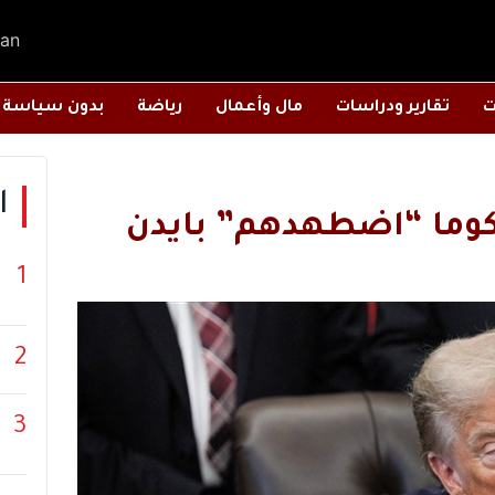
an
ت
تقارير ودراسات
مال وأعمال
رياضة
بدون سياسة
ا
1
2
3