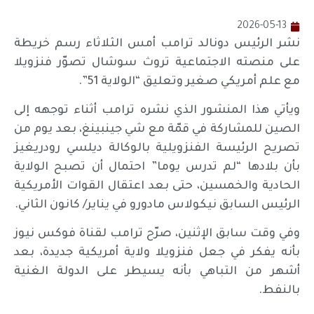
2026-05-13
نشر الرئيس دونالد ترامب أمس الثلاثاء رسم خريطة
على منصته الاجتماعية تروث سوشال تصوّر فنزويلا
مع علم أمريكي صغير وتعليق “الولاية 51”.
ويأتي هذا المنشور الذي نشره ترامب أثناء توجهه إلى
الصين للمشاركة في قمّة مع شي جينبينغ، بعد يوم من
تصريح الرئيسة الفنزويلية بالوكالة ديلسي رودريغيز
بأن بلادها “لم تدرس يوما” احتمال أن تصبح الولاية
الحادية والخمسين، حتى بعد اعتقال القوات الأمريكية
الرئيس السابق نيكولاس مادورو في يناير/ كانون الثاني.
وفي وقت سابق الإثنين، صرّح ترامب لقناة فوكس نيوز
بأنه يفكر في جعل فنزويلا ولاية أمريكية جديدة، بعد
أشهر من التباهي بأنه يسيطر على الدولة الغنية
بالنفط.