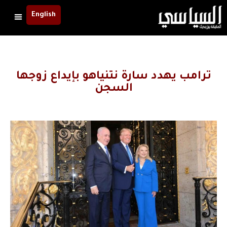
English
ترامب يهدد سارة نتنياهو بإيداع زوجها
السجن