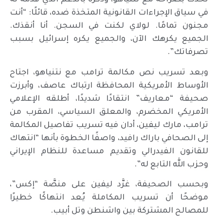
تحدث بصراحة مع نتنياهو، وذكّره بالدعم الذي قدمه له
في سياق الإجراءات القانونية المتخذة ضده، قائلًا: “أنت
مجنون تمامًا. لولاي لكنت في السجن. أنا أنقذك.
الجميع يكرهك الآن، والجميع يكره إسرائيل بسبب
تصرفاتك”.
وبعد تسريب نص مكالمة ترامب مع نتنياهو، اجتاح
الأوساط الأمريكية المحافظة ارتباك عاصف، وأبرزت
صحيفة “معاريف” انتقادًا شديدًا، أطلقه الإعلامي
الأمريكي المخضرم، والمعلق السياسي، المقرب من
ترامب، مارك ليفين، أدان فيه تسريب تفاصيل المكالمة
إلى الصحافي باراك رافيد، واصفًا الخطوة بأنها “انتهاك
للقانون الفيدرالي وتقديم مساعدة للنظام الإيراني
وحزب الله التابع له”.
وبحسب الصحيفة، غرَّد ليفين على منصَّة “إكس”،
موضحًا أن تسريب المكاملة يُعد انتهاكًا خطيرًا
للمصالح المشتركة بين واشنطن وتل أبيب.