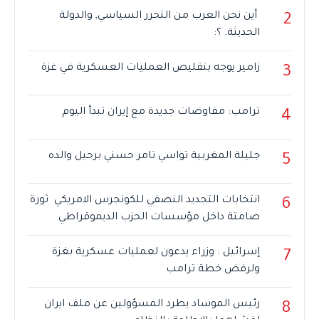
أين نحن العرب من التحرر السياسي, والدولة
2
الحديثة. ؟:
زامير يوجه بتقليص العمليات العسكرية في غزة
3
ترامب: مفاوضات جديدة مع إيران تبدأ اليوم
4
جليلة المغربية تواسي تامر حسني برحيل والده
5
انتخابات التجديد النصفي للكونجرس الامريكي ثورة
6
صامتة داخل مؤسسات الحزب الديموقراطي
إسرائيل : وزراء يدعون لعمليات عسكرية بغزة
7
ولرفض خطة ترامب
رئيس الموساد يطرد المسؤولين عن ملف ايران
8