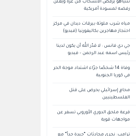
نتنياهو يرفض الانسحاب من غزة ويعلن
رفضه لمسودة أمريكية
مياه شرب ملوثة بيرقات ديدان في مركز
احتجاز مهاجرين بكاليفورنيا (فيديو)
جي دي فانس : لا قدّر الله أن يكون لدينا
رئيس اسمه عبد الرحمن – فيديو
وفاة 14 شخصًا جرّاء اشتداد موجة الحر
في كوريا الجنوبية
محامٍ إسرائيلي يحرض على قتل
الفلسطينيين
قرعة ملحق الدوري الأوروبي تسفر عن
مواجهات قوية
ترامب: نجري محادثات “جيدة جداً” مع