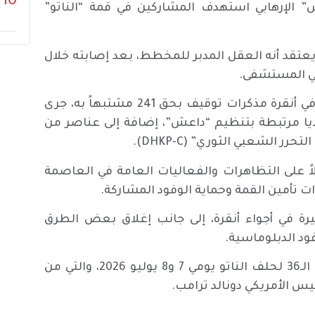
10
الإرهابي استهدف المشاركين في قمة “الناتو”
 يعتقد أنه العقل المدبر للمخطط، بعد إصابته خلال
 في المستشفى.
وفي إطار حملة استباقية واسعة، أصدرت النيابة العامة في أنقرة مذكرات توقيف بحق 241 مشتبهاً به، جرى
ت خلايا مرتبطة بتنظيم “داعش”، إضافة إلى عناصر من
الشعبي الثوري” (DHKP-C).
ً على التظاهرات والفعاليات العامة في العاصمة
يرة في أجواء أنقرة، إلى جانب إغلاق بعض الطرق
ود الدبلوماسية.
وتأتي هذه الإجراءات قبل نحو أسبوعين من انعقاد القمة الـ36 لحلف الناتو يومي 7 و8 يوليو 2026، والتي من
س الأمريكي دونالد ترامب.