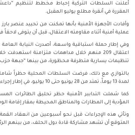
أعلنت السلطات التركية إحباط مخطط لتنظيم “داعش” 
المقررة في أنقرة مطلع يوليو المقبل.
وأفادت الأجهزة الأمنية بأنها تمكنت من تحييد عنصر بارز
عملية أمنية أثناء مقاومته الاعتقال، قبل أن يتوفى لاحقاً
اعتقال 209 منهم خلال مداهمات متزامنة استهدف
تنظيمات يسارية متطرفة محظورة، من بينها “جبهة حزب التحرر 
بالتوازي مع ذلك، فرضت السلطات المحلية حظراً شاملا
لمدة 13 يوماً، تمتد من 28 يونيو حتى 10 يوليو، في إطار إجراءات تأمين القمة وحماية الوفود المشاركة.
كما شملت التدابير الأمنية حظر تحليق الطائرات المس
المؤدية إلى المطارات والمناطق المحيطة بمقار إقامة الوف
المتوقع أن تشهد مشاركة قادة دول الحلف، من بينهم الرئي