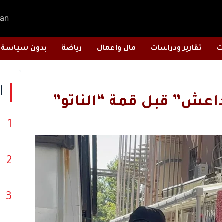
an
ت
تقارير ودراسات
مال وأعمال
رياضة
بدون سياسة
ا
داعش” قبل قمة “الناتو”
1
2
3