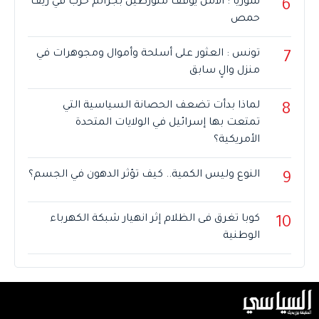
سوريا : الأمن يوقف متورطَين بجرائم حرب في ريف
6
حمص
تونس : العثور على أسلحة وأموال ومجوهرات في
7
منزل والٍ سابق
لماذا بدأت تضعف الحصانة السياسية التي
8
تمتعت بها إسرائيل في الولايات المتحدة
الأمريكية؟
النوع وليس الكمية.. كيف تؤثر الدهون في الجسم؟
9
كوبا تغرق فى الظلام إثر انهيار شبكة الكهرباء
10
الوطنية