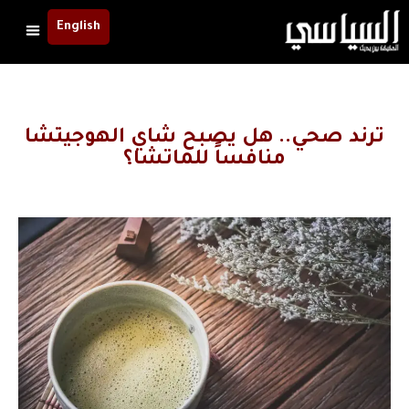
English
ترند صحي.. هل يصبح شاي الهوجيتشا
منافساً للماتشا؟