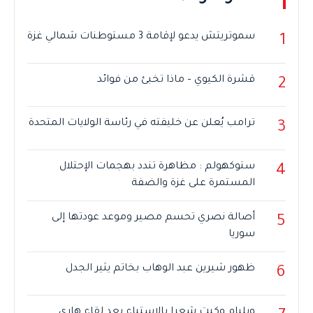
سموتريتش يدعو لإقامة 3 مستوطنات شمالي غزة
1
قشرة الكيوي – ماذا تخبئ من فوائد
2
ترامب يُعلن عن خليفته في رئاسة الولايات المتحدة
3
ستوكهولم : مظاهرة تندد بهجمات الإحتلال
4
المستمرة على غزة والضفة
أصالة نصري تحسم مصير وموعد عودتها إلى
5
سوريا
ظهور شيرين عبد الوهاب بخاتم يثير الجدل
6
ويليام وكيت شعرا بالاستياء بعد لقاء هاري