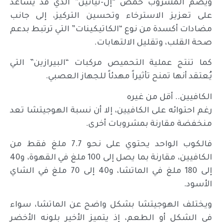
ويضم المشروب حمض “إل-ثيانين” الذي قد يساعد
على تعزيز الاسترخاء وتحسين التركيز، إلى جانب
مضادات أكسدة من نوع “الكاتيكينات” التي ترتبط بدعم
صحة القلب، وتقليل الالتهابات.
كما تنتج عملية التحميص مركبات “البيرازين” التي
يُعتقد أنها تمنح تأثيراً مهدئاً للجهاز العصبي.
الكافيين.. أقل من غيره
رغم احتوائه على الكافيين، إلا أن نسبة الهوجيتشا تعد
منخفضة مقارنة بمشروبات أخرى.
فالكوب الواحد يحتوي على نحو 7.7 ملغ فقط من
الكافيين، مقارنة بما يصل إلى 100 ملغ في القهوة، و40
إلى 180 ملغ في الماتشا، و40 إلى 70 ملغ في الشاي
الأسود.
ويختلف الهوجيتشا بشكل واضح عن الماتشا، سواء
في الشكل أو الطعم، إذ يتميز الأخير بلونه الأخضر