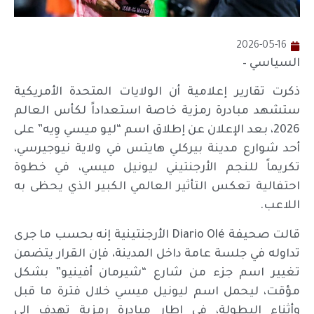
2026-05-16
السياسي –
ذكرت تقارير إعلامية أن الولايات المتحدة الأمريكية
ستشهد مبادرة رمزية خاصة استعداداً لكأس العالم
2026، بعد الإعلان عن إطلاق اسم “ليو ميسي وِيه” على
أحد شوارع مدينة بيركلي هايتس في ولاية نيوجيرسي،
تكريماً للنجم الأرجنتيني ليونيل ميسي، في خطوة
احتفالية تعكس التأثير العالمي الكبير الذي يحظى به
اللاعب.
قالت صحيفة Diario Olé الأرجنتينية إنه بحسب ما جرى
تداوله في جلسة عامة داخل المدينة، فإن القرار يتضمن
تغيير اسم جزء من شارع “شيرمان أفينيو” بشكل
مؤقت، ليحمل اسم ليونيل ميسي خلال فترة ما قبل
وأثناء البطولة، في إطار مبادرة رمزية تهدف إلى