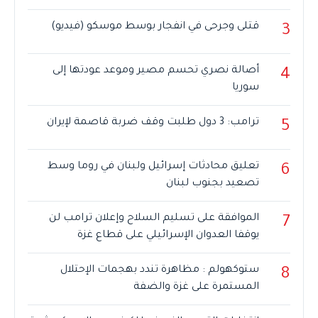
قتلى وجرحى في انفجار بوسط موسكو (فيديو)
3
أصالة نصري تحسم مصير وموعد عودتها إلى
4
سوريا
ترامب: 3 دول طلبت وقف ضربة قاصمة لإيران
5
تعليق محادثات إسرائيل ولبنان في روما وسط
6
تصعيد بجنوب لبنان
الموافقة على تسليم السلاح وإعلان ترامب لن
7
يوقفا العدوان الإسرائيلي على قطاع غزة
ستوكهولم : مظاهرة تندد بهجمات الإحتلال
8
المستمرة على غزة والضفة