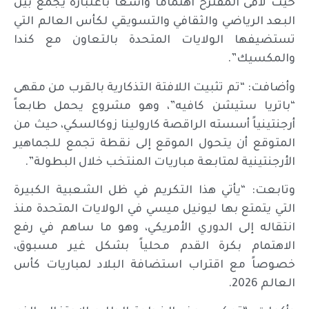
حيث لاقى المقترح اهتماماً واسعاً باعتباره يجمع بين
البعد الرياضي والثقافي والتسويقي لكأس العالم التي
تستضيفها الولايات المتحدة بالتعاون مع كندا
والمكسيك”.
وأضافت: “تم تثبيت اللافتة التذكارية بالقرب من مقهى
“باتريا ستيشن كافيه”، وهو مشروع يحمل طابعاً
أرجنتينياً أسسته الراقصة كارولينا زوكالسكي، حيث من
المتوقع أن يتحول الموقع إلى نقطة تجمع للجماهير
الأرجنتينية لمتابعة مباريات المنتخب خلال البطولة”.
وتابعت: “يأتي هذا التكريم في ظل الشعبية الكبيرة
التي يتمتع بها ليونيل ميسي في الولايات المتحدة منذ
انتقاله إلى الدوري الأمريكي، وهو ما ساهم في رفع
الاهتمام بكرة القدم محلياً بشكل غير مسبوق،
خصوصاً مع اقتراب استضافة البلاد لمباريات كأس
العالم 2026.