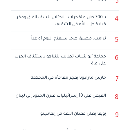
3
بـ 700 طن متفجرات: الاحتلال ينسف انفاق ومقر
4
قيادة حزب الله في الشقيف
ترامب: مضيق هرمز سيفتح اليوم أو غداً
5
جماعة أبو شباب تطالب نتنياهو باستئناف الحرب
6
على غزة
حارس مارادونا يفجر مفاجأة في المحكمة
7
القبض على 10 إسرائيليات عبرن الحدود إلى لبنان
8
يويفا يعلن فقدان الثقة في إنفانتينو
9