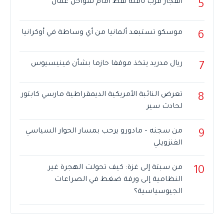
انفجار قرب ناقلة نفط أمام سواحل عمان
5
موسكو تستبعد ألمانيا من أي وساطة في أوكرانيا
6
ريال مدريد يتخذ موقفا حازما بشأن فينيسيوس
7
تعرض النائبة الأمريكية الديمقراطية مارسي كابتور
8
لحادث سير
من سجنه – مادورو يرحب بمسار الحوار السياسي
9
الفنزويلي
من سبتة إلى غزة: كيف تحولت الهجرة غير
10
النظامية إلى ورقة ضغط في الصراعات
الجيوسياسية؟