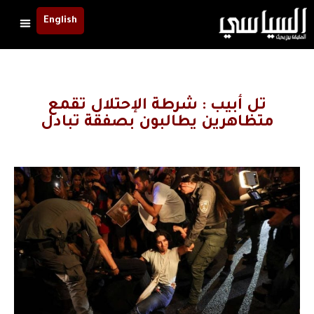
English
تل أبيب : شرطة الإحتلال تقمع
متظاهرين يطالبون بصفقة تبادل