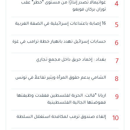
غواتيمالا تصدر إنذارًا من مستوى “خطر” عقب
4
ثوران بركان فويغو
16 إصابة باعتداءات إسرائيلية في الضفة الغربية
5
حسابات إسرائيل تهدد بانهيار خطة ترامب في غزة
6
بغداد : إخماد حريق داخل مجمع تجاري
7
الشامي يدعم حقوق المرأة ويثير تفاعلاً في تونس
8
اريانا “قالت: الحرية لفلسطين ففقدت وظيفتها
9
فعوضتها الجالية الفلسطينية
إلغاء صندوق ترمب لمكافحة استغلال السلطة
10