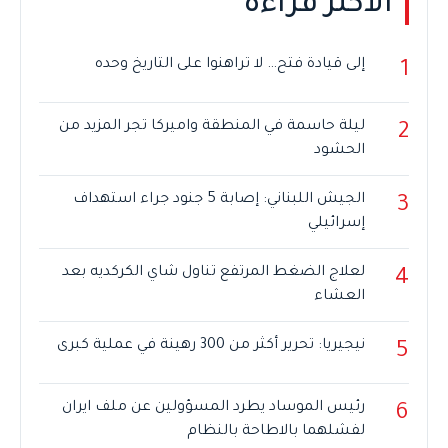
الأكثر قراءة
إلى قيادة فتح… لا تراهنوا على التاريخ وحده
1
ليلة حاسمة في المنطقة واميركا تجر المزيد من
2
الحشود
الجيش اللبناني: إصابة 5 جنود جراء استهداف
3
إسرائيلي
لعلاج الضغط المرتفع تناول شاي الكركديه بعد
4
العشاء
نيجيريا: تحرير أكثر من 300 رهينة في عملية كبرى
5
رئيس الموساد يطرد المسؤولين عن ملف ايران
6
لفشلهما بالاطاحة بالنظام