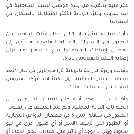
عثر عليه بالقرب من بلدة هوكس نست الساحلية في
نيو ساوث ويلز، الولاية الأكثر اكتظاظا بالسكان في
أستراليا.
وأدت سلالة إتش 5 إن 1 إلى إعدام مئات الملايين من
الطيور في السنوات القليلة الماضية، ما أدى إلى
تعطيل إمدادات الغذاء وارتفاع الأسعار. ولا تزال
إصابة البشر بالفيروس نادرة.
وقالت وزيرة الزراعة بالولاية تارا موريارتي في بيان “تعد
نتيجة الاختبار الإيجابية أول اكتشاف مؤكد لفيروس
إتش 5 في نيو ساوث ويلز”.
وأضافت “لا يوجد أدلة على انتشار الفيروس بين
الحيوانات البرية المحلية، ولم يتم الكشف عن إنفلونزا
الطيور من سلالة إتش 5 في قطعان الدواجن التجارية
أو الطيور التي تربيها الأسر أو أي طيور أخرى في نيو
ساوث ويلز. لا يوجد أي تأثير على إمدادات لحم الدجاج أو