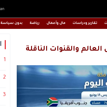
an
ت
تقارير ودراسات
مال وأعمال
رياضة
بدون سياسة
ا
العالم والقنوات الناقلة
1
2
3