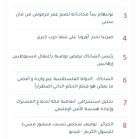
توتنهام يبدأ محادثاته لضم عمر مرموش من مان
3
سيتي
صربيا تحذر: أوروبا على شفا حرب كبرى
4
رئيس الشاباك يرفض توصية باعتقال مستوطنين
5
إرهابيين
الشاباك : الدولة الفلسطينية غير واردة و أقصى
6
ما يمكن هو فيلم الحكم الذاتي اضطراراً
تحليل استشرافي: اتفاقية مكة للدفاع المشترك
7
وإعادة هندسة الأمن الإقليمي
الجزائر : توقيف شخص بسبب منشور مسيء
8
للرسول الكريم – فيديو