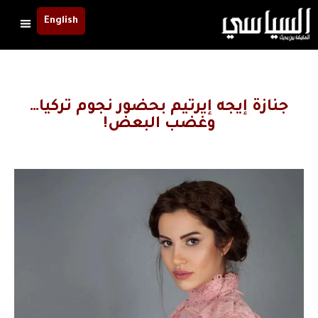
English
جنازة إيجه إيرتيم بحضور نجوم تركيا…
وغضب البعض!