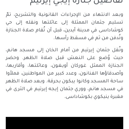
تفاصيل جنازة إيجي إيرتيم
وبعد الانتهاء من الإجراءات القانونية والتشريح، تمّ
تسليم جثمان الممثلة إلى عائلتها ونقله إلى حي
كوشاداسى في مدينة أيدين، قبل أن تُقام صلاة الجنازة
وتُدفن من ثم في مسقط رأسها.
ونُقل جثمان إيرتيم من أمام الخان إلى مسجد هانم،
حيث وُضع على النعش قبل صلاة الظهر. وحضر
الجنازة الممثل غوركان أويغون، وعائلتها، وأقاربها،
وأصدقاؤها الفنانون، وعدد كبير من المواطنين، فملأوا
ساحة المسجد وكانوا يبكون بحرقة. وبعد صلاة الظهر
في مسجد هانم، ووري جثمان إيجه إيرتيم في الثرى في
مقبرة ينيكوي بكوشاداسى.