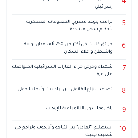
4
إسرائيلي
ترامب يتوعد مسربي المعلومات العسكرية
5
بأحكام سجن مشددة
حرائق غابات في أكثر من 250 ألف فدان بولاية
6
واشنطن وإجلاء السكان
شهداء وجرحى جراء الغارات الإسرائيلية المتواصلة
7
على غزة
تصاعد النزاع القانوني بين براد بيت وأنجلينا جولي
8
زاخاروفا : دول الناتو راعية للإرهاب
9
استطلاع: “تعادل” بين نتياهو وآيزنكوت وتراجع في
10
شعبية بينيت