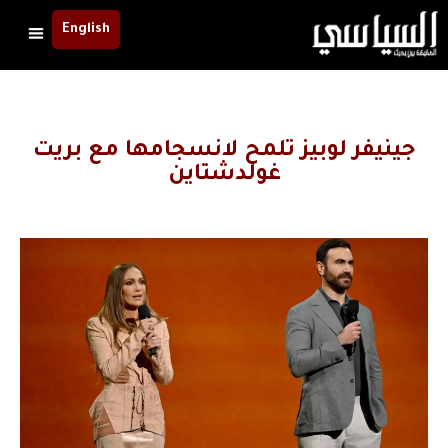
English
جينيفر لوبيز تلمح لانسجامها مع بريت
غولدشتاين