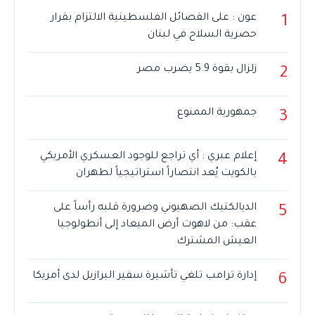
عون : على الفصائل الفلسطينية الالتزام بقرار
1
حصرية السلاح في لبنان
زلزال بقوة 5.9 يضرب مصر
2
جمهورية الممنوع
3
إعلام عبري : أي تراجع للوجود العسكري الأمريكي
4
بالكويت يُعد انتصاراً استراتيجياً لطهران
الديالكتيك الصهيوني وضرورة قلبه رأساً على
5
عقب: من لاهوت أرض الميعاد إلى أنطولوجيا
العيش المشترك
إدارة ترامب تلغي تأشيرة سفير البرازيل لدى أمريكا
6