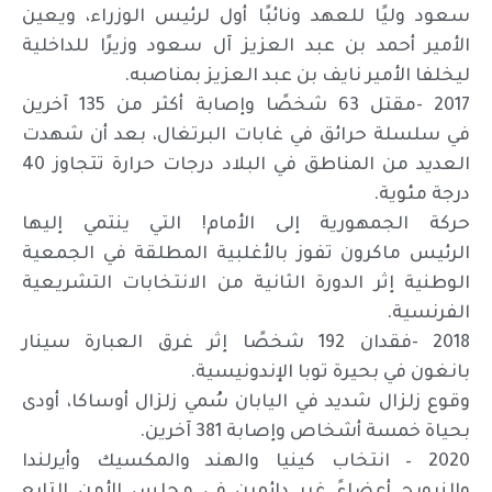
سعود وليًا للعهد ونائبًا أول لرئيس الوزراء، ويعين
الأمير أحمد بن عبد العزيز آل سعود وزيرًا للداخلية
ليخلفا الأمير نايف بن عبد العزيز بمناصبه.
2017 -مقتل 63 شخصًا وإصابة أكثر من 135 آخرين
في سلسلة حرائق في غابات البرتغال، بعد أن شهدت
العديد من المناطق في البلاد درجات حرارة تتجاوز 40
درجة مئوية.
حركة الجمهورية إلى الأمام! التي ينتمي إليها
الرئيس ماكرون تفوز بالأغلبية المطلقة في الجمعية
الوطنية إثر الدورة الثانية من الانتخابات التشريعية
الفرنسية.
2018 -فقدان 192 شخصًا إثر غرق العبارة سينار
بانغون في بحيرة توبا الإندونيسية.
وقوع زلزال شديد في اليابان سُمي زلزال أوساكا، أودى
بحياة خمسة أشخاص وإصابة 381 آخرين.
2020 – انتخاب كينيا والهند والمكسيك وأيرلندا