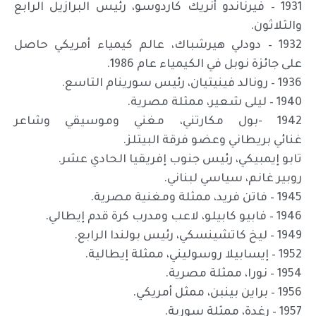
1931 – فيرناندو أنريك كاردوسو، رئيس البرازيل الرابع
والثلاثون.
1932 – دودلي هيرشباك، عالم كيمياء أمريكي حاصل
على جائزة نوبل في الكيمياء عام 1986.
1936 – رونالد فينيتيان، رئيس سورينام التاسع.
1940 – ليلى شعير، ممثلة مصرية.
1942 -بول مكارتني، مغني وموسيقي وشاعر
غنائي بريطاني وعضو فرقة البيتلز.
تابو إيمبيكي، رئيس جنوب إفريقيا الحادي عشر.
روبير غانم، سياسي لبناني.
1945 – فاتن فريد، ممثلة ومغنية مصرية.
1946 – فابيو كابيلو، لاعب ومدرب كرة قدم إيطالي.
1949 – ليخ كاتشينسكي، رئيس بولندا الرابع.
1952 – إيسابيلا روسوليني، ممثلة إيطالية.
1954 – نورا، ممثلة مصرية.
1956 – براين بينبن، ممثل أمريكي.
1957 – رغدة، ممثلة سورية.