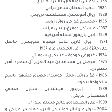
1755 – توماس لونغمان، ناشر إنجليزي.
1924 – مجيد العطار، شاعر عراقي.
1928 – روال أموندسن، مستكشف نرويجي.
1936 – مكسيم غوركي، روائي روسي.
1937 – غاستون دومرغ، رئيس فرنسا.
1959 – إثيل باريمور، ممثلة أمريكية.
1971 – بول كارير، عالم كيمياء سويسري حاصل
على جائزة نوبل في الكيمياء عام 1937.
1974 – غيورغي جوكوف، عسكري سوفيتي.
1975 – فيصل بن مساعد بن عبد العزيز آل سعود، أمير
سعودي.
1986 – فؤاد راتب، ممثل كوميدي مصري مشهور باسم
«الخواجة بيجو».
1989 – إيزيدور فينشتاين ستون صحفي
استقصائي أمريكي .
1999 – علي الطنطاوي، عالم مسلم سوري.
2004 – بول مارشال جونسون الابن، مهندس أمريكي و