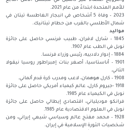
والنرويج أعضاءً غير دائمين في مجلس الأمن التابع
للأمم المتحدة ابتداءً من عام 2021.
2023 – وفاة 5 أشخاص في انبجار الغاطسة تيتان في
شمال الأطلسي بالقرب من حطام تيتانيك.
مواليد
1845 – شارل لافران، طبيب فرنسي حاصل على جائزة
نوبل في الطب عام 1907.
1884 – إدوار دلادييه، رئيس وزراء فرنسا.
1901 – أناستاسيا، أصغر بنات إمبراطور روسيا نيقولا
الثاني.
1908 – كارل هوهمان، لاعب ومدرب كرة قدم ألماني.
1918 -جيروم كارل، عالم كيمياء أمريكي حاصل على جائزة
نوبل في الكيمياء عام 1985.
فرانكو موديلياني، اقتصادي إيطالي حاصل على جائزة
نوبل في العلوم الاقتصادية عام 1985.
1928 – محمد مفتح عالم وسياسي شيعي إيراني، ومن
شخصيات الثورة الإسلامية في إيران.