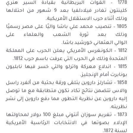
1778 – القوات البريطانية بقيادة السير هنري
كلينتون تغادر فيلادلفيا بعد 9 شهور من احتلالها
وذلك أثناء حرب الاستقلال الأمريكية.
1805 – تنصيب محمد علي باشا واليًا على مصر رسميًا
وذلك بعد ثورة الشعب والعلماء على
الوالي العثماني خورشيد باشا.
1812 – الكونغرس الأمريكي يعلن الحرب على المملكة
المتحدة وذلك في الحرب التي عرفت باسم حرب 1812.
1815 – اندلاع معركة واترلو والتي خسر فيها نابليون
بونابرت أمام الإنجليز.
1858 – تشارلز داروين يتلقى ورقة بحثية من ألفرد راسل
والاس تتضمن نتائج تكاد تكون متطابقة مع ما توصل
إليه داروين عن نظرية التطور، مما دفع داروين إلى نشر
نظريته.
1873 – تغريم سوزان أنتوني مبلغ 100 دولار لمحاولتها
الإدلاء بصوتها في الانتخابات الرئاسية الأمريكية
لسنة 1872.