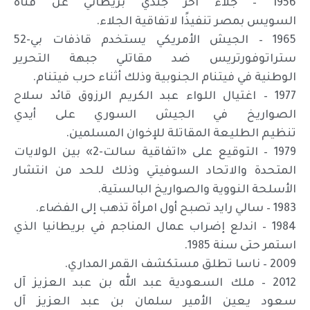
1956 – جلاء آخر جندي بريطاني عن قناة
السويس بمصر تنفيذًا لاتفاقية الجلاء.
1965 – الجيش الأمريكي يستخدم قاذفات بي-52
ستراتوفورتريس ضد مقاتلي جبهة التحرير
الوطنية في فيتنام الجنوبية وذلك أثناء حرب فيتنام.
1977 – اغتيال اللواء عبد الكريم الرزوق قائد سلاح
الصواريخ في الجيش السوري على أيدي
تنظيم الطليعة المقاتلة للإخوان المسلمين.
1979 – التوقيع على «اتفاقية سالت-2» بين الولايات
المتحدة والاتحاد السوفيتي وذلك للحد من انتشار
الأسلحة النووية والصواريخ البالستية.
1983 – سالي رايد تصبح أول امرأة تذهب إلى الفضاء.
1984 – اندلع إضراب عمال المناجم في بريطانيا الذي
استمر حتى سنة 1985.
2009 – ناسا تطلق مستكشف القمر المداري.
2012 – ملك السعودية عبد الله بن عبد العزيز آل
سعود يعين الأمير سلمان بن عبد العزيز آل