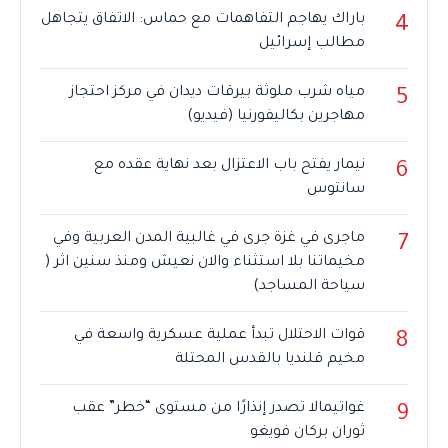
باراك يهاجم التفاهمات مع حماس: الاتفاق يتجاهل
4
مطالب إسرائيل
مياه شرب ملوثة بيرقات ديدان في مركز احتجاز
5
مهاجرين بكاليفورنيا (فيديو)
نيمار يفتح باب الاعتزال بعد نهاية عقده مع
6
سانتوس
ماجرى في غزة جرى في غالبية المدن العربية وفي
7
مخيماتنا بلا استثناء والان نعيش ومنذ سنين اثر (
سياحة المساجد)
قوات الاحتلال تبدأ عملية عسكرية واسعة في
8
مخيم قلنديا بالقدس المحتلة
غواتيمالا تصدر إنذارًا من مستوى “خطر” عقب
9
ثوران بركان فويغو