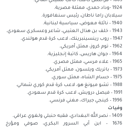
1883 – فرانتس كافكا، كاتب تشيكي ألماني.
1924 -وداد حمدي، ممثلة مصرية.
سيلابان راما ناطان، رئيس سنغافورة.
1940 – نائلة معوض، سياسية لبنانية.
1943 – خلف بن هذال العتيبي، شاعر وعسكري سعودي.
1947 – روب رينسينبرينك، لاعب كرة قدم هولندي.
1962 – توم كروز، ممثل أمريكي.
1964 – جوان هاريس، كاتبة إنجليزية.
1965 – علاء مرسي، ممثل مصري.
1973 – باتريك ويلسون، ممثل أمريكي.
1975 – حسام الشاه، ممثل سوري.
1988 – تشو ميونغ هو، لاعب كرة قدم كوري شمالي.
1991 – فيصل درويش، لاعب كرة قدم سعودي.
1996 – كينجي جيراك، مغني فرنسي.
وفيات
1409 – نصر الله البغدادي، فقيه حنبلي ولغوي عراقي.
1676 – ابن أبي السرور البكري، صوفي ومؤرخ