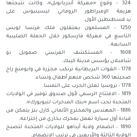
324 – وقوع «معركة أندريانوبل»، وكانت نتيجتها
هزيمة الإمبراطور الروماني ليسينيوس على
يد قسطنطين الأول.
1250 – المسلمون يعتقلون ملك فرنسا لويس
التاسع في معركة فارسكور خلال الحملة الصليبية
السابعة.
1608 – المستكشف الفرنسي صمويل دو
شامبلان يؤسس مدينة كيبك.
1778 – القوات البريطانية ترتكب مجزرة في وايومنغ راح
ضحيتها 360 شخص منهم أطفال ونساء.
1778 – بروسيا تعلن الحرب على النمسا.
1819 – الافتتاح الرسمي لأول صندوق توفير في الولايات
المتحدة تحت اسم «بنك المدخرات لنيويورك».
1886 – المهندس والمخترع الألماني كارل بنز يتمكن من
قيادة أول سيارة تعمل بمحرك بخاري من إختراعه.
1890 – انضمام ولاية أيداهو للولايات المتحدة لتصبح
الولاية الثالثة والأربعين في ترتيب الانضمام.