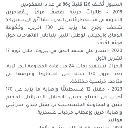
السيول تُخلف 126 قتيلاً و86 في عداد المفقودين.
2019 – طائراتٌ حربيَّة تقصفُ مركزًا لِلمُهاجرين
الأفارقة في مدينة طرابُلس الغرب ممَّا أدَّى إلى مقتل 53
شخصًا وجرح ما يزيد عن 130 آخرين، وحُكُومة
الوفاق والجيش الوطني الليبي يتبادلان الاتهامات حول
هويَّة المُنفِّذ.
2020 -انتحار علي محمد الهق في بيروت، خلال ثورة 17
تشرين الأول.
الجزائر تستعيد رفات 24 من قادة المقاومة الجزائرية،
بعد مرور 170 سنة على احتجازها وعرضها في
متاحف فرنسية مختلفة.
2023 – مقتل 12 فلسطينيًّا وإصابة ما يزيد عن 170
آخرين في اجتياح جيش الاحتلال الإسرائيلي لمخيم
جنين، والمقاومة الفلسطينية ترد بقتل جندي إسرائيلي
وإصابة آخرين وإعطاب مركبات عسكرية.
مواليد