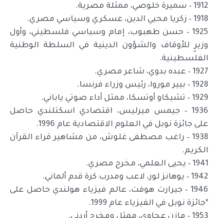
1912 – سميرة خلوصي، ممثلة مصرية.
1918 – زكريا محيي الدين، عسكري وسياسي مصري.
1925 – حسن طهبوب، إمام وسياسي فلسطيني، وأول
وزيرٍ للأوقاف والشؤون الدينية في السلطة الوطنية
الفلسطينية.
1927 – عبده بدوي، شاعر مصري.
1928 – بيير موروا، رئيس وزراء فرنسا.
1929 – تشيكاو أوتسكا، ممثل أداء صوتي ياباني.
1936 – جيمس ميرليس، اقتصادي اسكتلندي حاصل
على جائزة نوبل في العلوم الاقتصادية عام 1996.
1938 – راغب مصطفى غلوش، من مشاهير قراء القرآن
الكريم.
1941 – يحيى العلمي، مخرج مصري.
1942 – يوهانز لور، لاعب ومدرب كرة قدم ألماني.
1946 – جيرارت هوفت، عالم فيزياء هولندي حاصل على
*جائزة نوبل في الفيزياء عام 1999.
1953 – مازن عجاوي، ممثل ومخرج أردني.