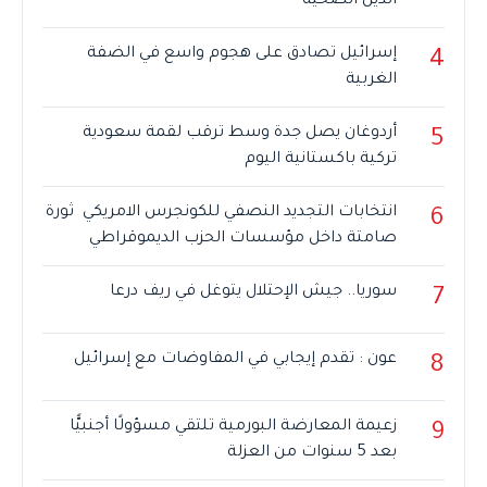
الدين الصحية
إسرائيل تصادق على هجوم واسع في الضفة
4
الغربية
أردوغان يصل جدة وسط ترقب لقمة سعودية
5
تركية باكستانية اليوم
انتخابات التجديد النصفي للكونجرس الامريكي ثورة
6
صامتة داخل مؤسسات الحزب الديموقراطي
سوريا.. جيش الإحتلال يتوغل في ريف درعا
7
عون : تقدم إيجابي في المفاوضات مع إسرائيل
8
زعيمة المعارضة البورمية تلتقي مسؤولًا أجنبيًّا
9
بعد 5 سنوات من العزلة