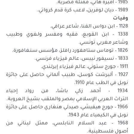
1985 – أميرة هاني، ممثلة مصرية.
1989 – ديان لوفرين، لاعب كرة قدم كرواتي.
وفيات
1128 – ابن دواس القنا، شاعر عراقي.
1338 – ابن القوبع، فقيه ومفسر ولغوي وطبيب
وشاعر مغربي تونسي.
1826 – توماس ستامفورد رافلز، مؤسس سنغافورة.
1833 – نسيفور نيبس، عالم فيزياء فرنسي.
1911 – جورج ستوني، عالم فيزياء إيرلندي.
1927 – ألبرشت كوسل، طبيب ألماني حاصل على جائزة
نوبل في الطب عام 1910.
1934 – أحمد زكي باشا، من رواد إحياء
التراث العربي الإسلامي بمصر والملقب بشيخ العروبة.
1966 – جورج هيفيشي، صيدلي هنغاري حاصل على جائزة
نوبل في الكيمياء عام 1943.
1968 – عبد السلام النابلسي، ممثل لبناني من
أصول فلسطينية.