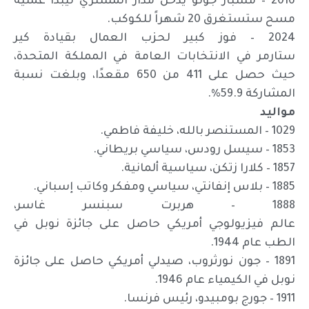
2016 – مسبار جونو يدخل مدار المشتري ليبدأ عملية
مسح ستستغرق 20 شهراً للكوكب.
2024 – فوز كبير لحزب العمال بقيادة كير
ستارمر في الانتخابات العامة في المملكة المتحدة،
حيث حصل على 411 من 650 مقعدًا، وبلغت نسبة
المشاركة 59.9%.
مواليد
1029 – المستنصر بالله، خليفة فاطمي.
1853 – سيسل رودس، سياسي بريطاني.
1857 – كلارا زتكن، سياسية ألمانية.
1885 – بلاس إنفانتي، سياسي ومفكر وكاتب إسباني.
1888 – هربرت سبنسر غاسر،
عالم فيزيولوجي أمريكي حاصل على جائزة نوبل في
الطب عام 1944.
1891 – جون نورثروب، صيدلي أمريكي حاصل على جائزة
نوبل في الكيمياء عام 1946.
1911 – جورج بومبيدو، رئيس فرنسا.