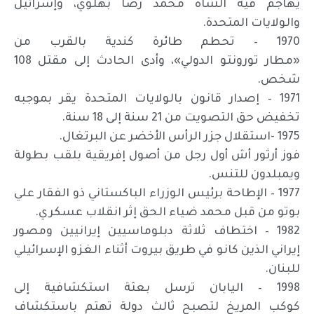
يهاجم فيه الشاه محمد رضا بهلوي، وإسرائيل
والولايات المتحدة.
1970 – تحطم طائرة كندية بالقرب من
«مطار تورونتو الدولي»، وأدى الحادث إلى مقتل 108
شخص.
1971 – إصدار قانون بالولايات المتحدة يقر بموجبه
تخفيض حق التصويت من 21 سنة إلى 18 سنة.
1975 -استقلال جزر الرأس الأخضر عن البرتغال.
فوز أرثور أش أول رجل من أصول إفريقية بلقب بطولة
ويمبلدون للتنس.
1977 – الإطاحة برئيس الوزراء الباكستاني ذو الفقار علي
بوتو من قبل محمد ضياء الحق إثر انقلاب عسكري.
1982 – اختطاف ثلاثة دبلوماسيين إيرانيين ومصور
إيراني الذين كانو في طريق بيروت أثناء الغزو الإسرائيلي
للبنان.
1998 – اليابان ترسل بعثة استكشافية إلى
كوكب المريخ لتصبح ثالث دولة تهتم باستكشاف