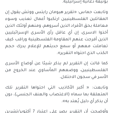
بوثيقة دعائية إسرائيلية.
وتابعت حماس: «تقرير هيومان رايتس ووتش يقول إن
المقاتلين الفلسطينيين ارتكبوا أعمال تعذيب وسوء
معاملة بحق الأفراد الذين أسروهم، ومنهم أولئك الذين
أخذوا الاسرى، إن أي عاقل رأى الأسرى الإسرائيليين
الذين أفرجت عنهم المقاومة الفلسطينية وراقب كيف
تعاملت معهم أو سمع حديثهم للإعلام يدرك حجم
الكذب الذي احتواه التقرير».
كما قالت إن التقرير لم يذكر شيئا عن أوضاع الأسرى
الفلسطينيين، ووضعهم المأساوي عند الخروج من
الأسر في سجون الاحتلال.
وتابعت: « أكبر الأكاذيب التي احتواها التقرير تلك
المتعلقة بما سماه (الاغتصاب والعنف الجنسي)، دون
أن يذكر أي دليل يُعتد به».
وأوضحت أن التقرير يصر على اعتبار 7 أكتوبر/تشرين