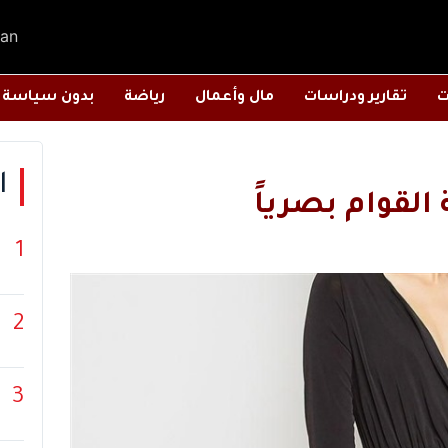
an
ت
تقارير ودراسات
مال وأعمال
رياضة
بدون سياسة
ا
القوام بصرياً
1
2
3