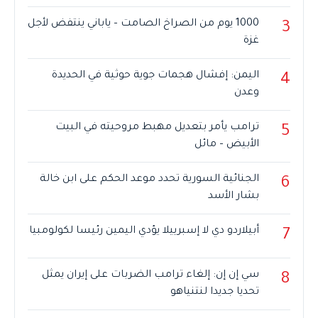
1000 يوم من الصراخ الصامت – ياباني ينتفض لأجل
3
غزة
اليمن: إفشال هجمات جوية حوثية في الحديدة
4
وعدن
ترامب يأمر بتعديل مهبط مروحيته في البيت
5
الأبيض – مائل
الجنائية السورية تحدد موعد الحكم على ابن خالة
6
بشار الأسد
أبيلاردو دي لا إسبرييلا يؤدي اليمين رئيسا لكولومبيا
7
سي إن إن: إلغاء ترامب الضربات على إيران يمثل
8
تحديا جديدا لنتنياهو