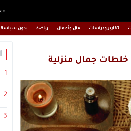
an
ت
تقارير ودراسات
مال وأعمال
رياضة
بدون سياسة
ا
1
2
3