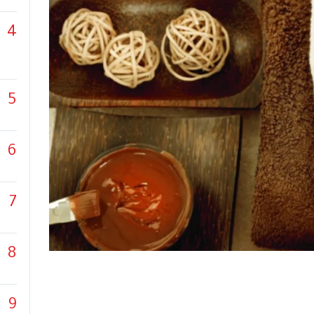
4
5
6
7
8
9