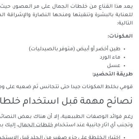
يعد هذا القناع من خلطات الجمال على مر العصور، حيث
للعناية بالبشرة وتنقيتها ومنحها النضارة والإشراقة ال
التالية:
المكونات:
طين أخضر أو أبيض (متوفر بالصيدليات)
ماء الورد
عسل
طريقة التحضير:
قومي بخلط المكونات جيدا حتى تتجانس ثم ضعيه على وجهك
نصائح مهمة قبل استخدام خلطا
رغم فوائد الوصفات الطببعية، إلا أن هناك بعض النصائح 
وتجنب أي اثار جانبية عند استخدام
خلطات الجمال
، إليك 
اختبار الخلطة على جزء صغير من الجلد قبل الاستخ