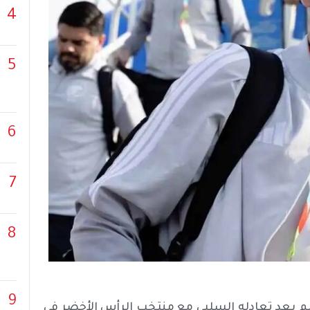
4
5
6
7
8
9
 بعد تعادله السلبي مع منتخب الرأس الأخضر في