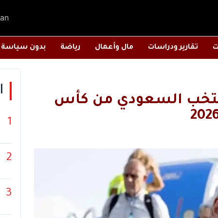
an
ت
تقارير ودراسات
مال وأعمال
رياضة
بدون سياسة
ا
نتخب السعودي من كأس
1
2
3