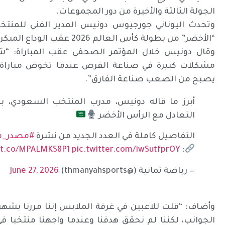
الجولة الثالثة والأخيرة من دور المجموعات.
وتحدث اليوناني جورجيوس دونيس المدير الفني للمنتخ
“الأخضر” من بطولة كأس العالم 2026 عقب الوداع المبكر من دور المجموعات.
وقال دونيس خلال المؤتمر الصحفي عقب المباراة: “شا
مشكلات كبيرة في صناعة الفرص عندما تخوض مباراة ب
يصبح من الصعب صناعة الفارق”.
التعادل مع الرأس الأخضر
التفاصيل كاملة في العدد الجديد من نشرة
#مصدر_م
//t.co/MPALMKS8P1
pic.twitter.com/iwSutfprOY
:
— رياضة ثمانية (@thmanyahsports)
June 27, 2026
وأضاف: “قلت للاعبين في غرفة الملابس إننا مررنا بشهر
الجوانب، لكننا لم نحقق هدفنا وعندما واجهنا منتخبا