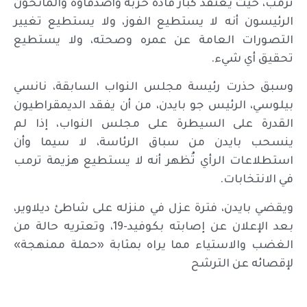
ترمب، حيث يعتقد كبار قادة حزبه وأصدقاؤه والمانحون
الرئيسون أنه لا يستطيع الفوز، ولا يستطيع تغيير
التصورات العامة عن عمره وصحته، ولا يستطيع
تحقيق أي شيء.
وسبق حذرت رئيسة مجلس النواب السابقة، نانسي
بيلوسي، الرئيس جو بايدن، من أن يفقد الديمقراطيون
القدرة على السيطرة على مجلس النواب، إذا لم
ينسحب بايدن من سباق الرئاسة، لا سيما وأن
استطلاعات الرأي تُظهر أنه لا يستطيع هزيمة ترمب
في الانتخابات.
ويقضي بايدن، فترة عزل في منزله على شاطئ ديلاوير،
بعد الإعلان عن إصابته بكوفيد-19، وتعتريه حالة من
الغضب والاستياء مما يراه بمثابة «حملة ممنهجة»
لإقصائه عن الترشح