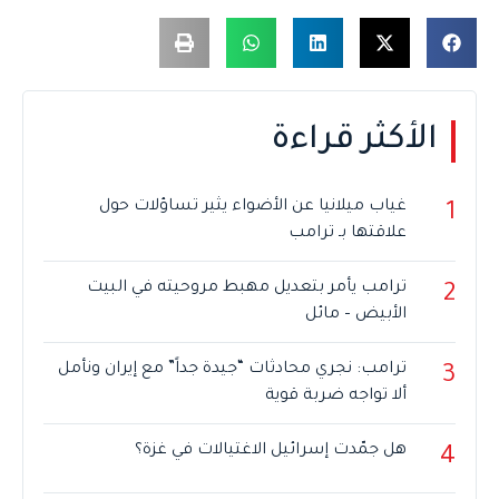
الأكثر قراءة
غياب ميلانيا عن الأضواء يثير تساؤلات حول
1
علاقتها بـ ترامب
ترامب يأمر بتعديل مهبط مروحيته في البيت
2
الأبيض – مائل
ترامب: نجري محادثات “جيدة جداً” مع إيران ونأمل
3
ألا تواجه ضربة قوية
هل جمّدت إسرائيل الاغتيالات في غزة؟
4