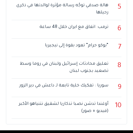
هالة صدقي توجّه رسالة مؤثرة لوالدتها في ذكرى
5
رحيلها
ترمب: اتفاق مع ايران خلال 48 ساعة
6
“بوكو حرام” تعود بقوة إلى نيجيريا
7
تعليق محادثات إسرائيل ولبنان في روما وسط
8
تصعيد بجنوب لبنان
سوريا : تفكيك خلية تابعة لـ داعش في دير الزور
9
أوغندا تدشن نصبا تذكاريا لشقيق نتنياهو الأكبر
10
(فيديو + صور)