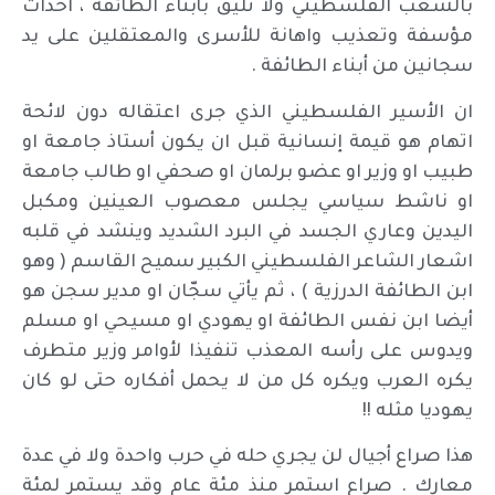
بالشعب الفلسطيني ولا تليق بأبناء الطائفة ، احداث
مؤسفة وتعذيب واهانة للأسرى والمعتقلين على يد
سجانين من أبناء الطائفة .
ان الأسير الفلسطيني الذي جرى اعتقاله دون لائحة
اتهام هو قيمة إنسانية قبل ان يكون أستاذ جامعة او
طبيب او وزير او عضو برلمان او صحفي او طالب جامعة
او ناشط سياسي يجلس معصوب العينين ومكبل
اليدين وعاري الجسد في البرد الشديد وينشد في قلبه
اشعار الشاعر الفلسطيني الكبير سميح القاسم ( وهو
ابن الطائفة الدرزية ) ، ثم يأتي سجّان او مدير سجن هو
أيضا ابن نفس الطائفة او يهودي او مسيحي او مسلم
ويدوس على رأسه المعذب تنفيذا لأوامر وزير متطرف
يكره العرب ويكره كل من لا يحمل أفكاره حتى لو كان
يهوديا مثله !!
هذا صراع أجيال لن يجري حله في حرب واحدة ولا في عدة
معارك . صراع استمر منذ مئة عام وقد يستمر لمئة