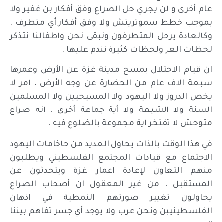
عام أخرى و لن يجري حل الصراع وفق أفكار بن غفير ولا
بموجب خطط سموتريتش ولا وفق أفكار أي متطرف .
وكالعادة يرحل المتطرفون ونبقى نحن واطفالنا نتذكر
لحظات العز ولحظات كثيرة نندم عليها .
ان قيام الاحتلال بمسح مدينة غزة عن الأرض وعمرها
سبعة الاف عام من الحضارة عن وجه الأرض ، امر لا
يخص الدروز ولا اليهود ولا المسيحيين ولا المسلمين
السنة ولا الشيعة ولا أية جماعة أخرى . انه صراع
متوحش لا تفتخر اية مجموعة بالضلوع فيه .
في هذا الوقت بالذات يحاول العديد من حاخامات اليهود
الاجتماع مع قيادات المجتمع الفلسطيني ويطلبون
منهم التعاون لإعادة اعمار غزة ويتحدثون عن
المستقبل . من غير المعقول ان أصحاب الصراع
يحاولون تغيير صورتهم النمطية في اذهان
الفلسطينيين ونحن عرب ولا يوجد أي جسر تفاهم بيننا