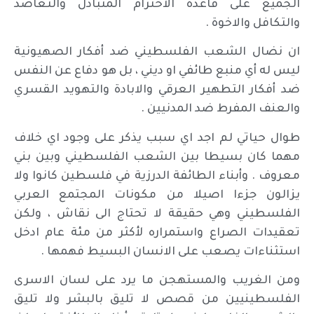
الجميع على قاعدة الاحترام المتبادل والتعاضد
والتكافل والاخوة .
ان نضال الشعب الفلسطيني ضد أفكار الصهيونية
ليس له أي منبع طائفي او ديني ، بل هو دفاع عن النفس
ضد أفكار التطهير العرقي والابادة والتهويد القسري
والعنف المفرط ضد المدنيين .
طوال حياتي لم اجد اي سبب يذكر على وجود اي خلاف
مهما كان بسيطا بين الشعب الفلسطيني وبين بني
معروف . وأبناء الطائفة الدرزية في فلسطين كانوا ولا
يزالون جزءا اصيلا من مكونات المجتمع العربي
الفلسطيني وهي حقيقة لا تحتاج الى نقاش ، ولكن
تعقيدات الصراع واستمراره لأكثر من مئة عام ادخل
استثناءات يصعب على الانسان البسيط فهمها .
ومن الغريب والمستهجن ما يرد على لسان الاسرى
الفلسطينيين من قصص لا تليق بالبشر ولا تليق