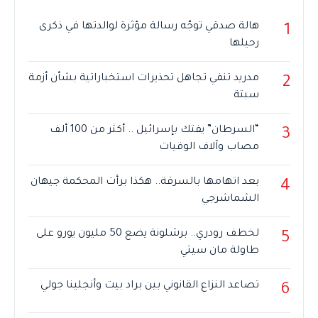
هالة صدقي توجّه رسالة مؤثرة لوالدتها في ذكرى
1
رحيلها
مدريد تنفي تجاهل تحذيرات استخباراتية بشأن أزمة
2
سبتة
“السرطان” يفتك بإسرائيل .. أكثر من 100 ألف
3
مصاب وآلاف الوفيات
بعد اتهامها بالسرقة.. هكذا برأت المحكمة جيهان
4
الشماشرجي
لخطف رودري.. برشلونة يضع 50 مليون يورو على
5
طاولة مان سيتي
تصاعد النزاع القانوني بين براد بيت وأنجلينا جولي
6