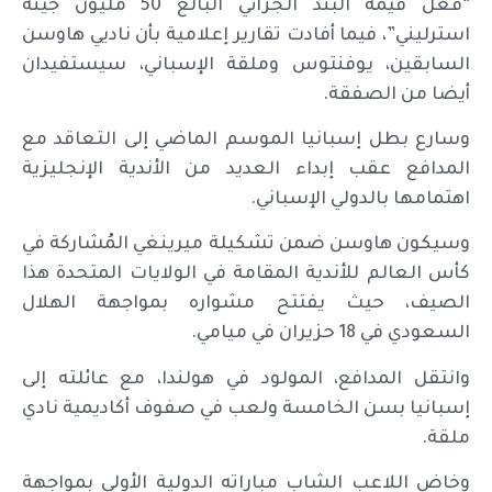
“فعّل قيمة البند الجزائي البالغ 50 مليون جينه
استرليني”، فيما أفادت تقارير إعلامية بأن ناديي هاوسن
السابقين، يوفنتوس وملقة الإسباني، سيستفيدان
أيضا من الصفقة.
وسارع بطل إسبانيا الموسم الماضي إلى التعاقد مع
المدافع عقب إبداء العديد من الأندية الإنجليزية
اهتمامها بالدولي الإسباني.
وسيكون هاوسن ضمن تشكيلة ميرينغي المُشاركة في
كأس العالم للأندية المقامة في الولايات المتحدة هذا
الصيف، حيث يفتتح مشواره بمواجهة الهلال
السعودي في 18 حزيران في ميامي.
وانتقل المدافع، المولود في هولندا، مع عائلته إلى
إسبانيا بسن الخامسة ولعب في صفوف أكاديمية نادي
ملقة.
وخاض اللاعب الشاب مباراته الدولية الأولى بمواجهة