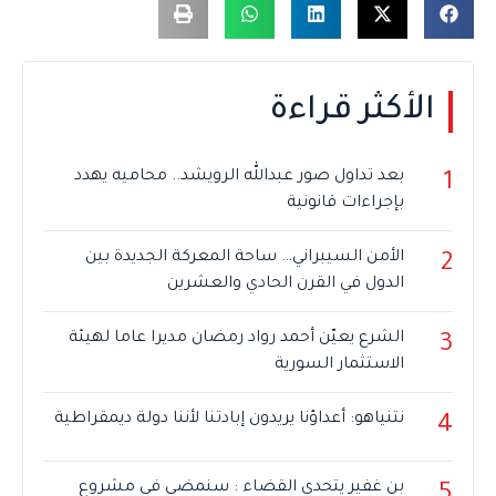
الأكثر قراءة
بعد تداول صور عبدالله الرويشد.. محاميه يهدد
1
بإجراءات قانونية
الأمن السيبراني… ساحة المعركة الجديدة بين
2
الدول في القرن الحادي والعشرين
الشرع يعيّن أحمد رواد رمضان مديرا عاما لهيئة
3
الاستثمار السورية
نتنياهو: أعداؤنا يريدون إبادتنا لأننا دولة ديمقراطية
4
بن غفير يتحدى القضاء : سنمضي في مشروع
5