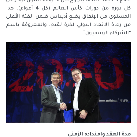
تدفع لـ”فيفا” مبلغاً يتراوح بين 70 و100 مليون دولار عن
كل دورة من دورات كأس العالم (كل 4 أعوام). هذا
المستوى من الإنفاق يضع أديداس ضمن الفئة الأعلى
من رعاة الاتحاد الدولي لكرة لقدم، والمعروفة باسم
“الشركاء الرسميون”.
مدة العقد وامتداده الزمني