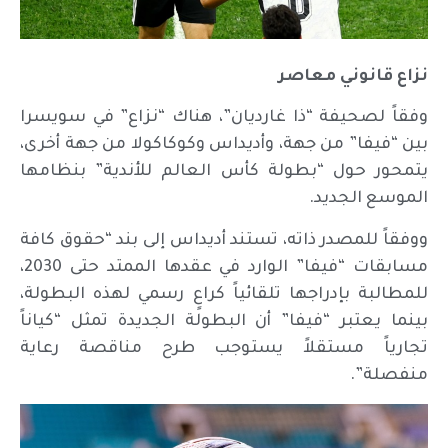
نزاع قانوني معاصر
وفقاً لصحيفة “ذا غارديان”، هناك “نزاع” في سويسرا
بين “فيفا” من جهة، وأديداس وكوكاكولا من جهة أخرى،
يتمحور حول “بطولة كأس العالم للأندية” بنظامها
الموسع الجديد.
ووفقاً للمصدر ذاته، تستند أديداس إلى بند “حقوق كافة
مسابقات “فيفا” الوارد في عقدها الممتد حتى 2030،
للمطالبة بإدراجها تلقائياً كراعٍ رسمي لهذه البطولة،
بينما يعتبر “فيفا” أن البطولة الجديدة تمثل “كياناً
تجارياً مستقلاً يستوجب طرح مناقصة رعاية
منفصلة”.