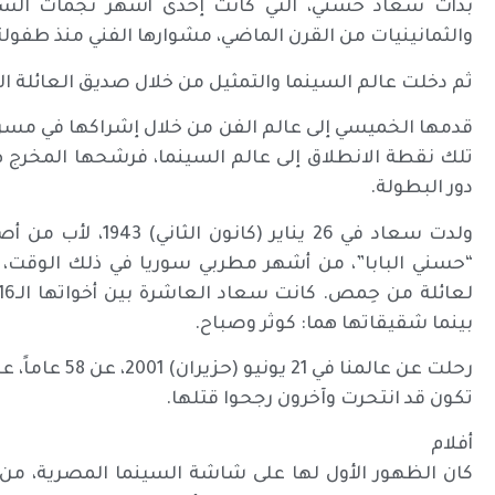
بدأت سعاد حسني، التي كانت إحدى أشهر نجمات السين
والثمانينيات من القرن الماضي، مشوارها الفني منذ طفولتها
ثم دخلت عالم السينما والتمثيل من خلال صديق العائلة ا
قدمها الخميسي إلى عالم الفن من خلال إشراكها في مسرح
تلك نقطة الانطلاق إلى عالم السينما، فرشحها المخرج 
دور البطولة.
ولدت سعاد في 26 ين
“حسني البابا”، من أشهر مطربي سوريا في ذلك الوقت،
بينما شقيقاتها هما: كوثر وصباح.
رحلت عن عالمن
تكون قد انتحرت وآخرون رجحوا قتلها.
أفلام