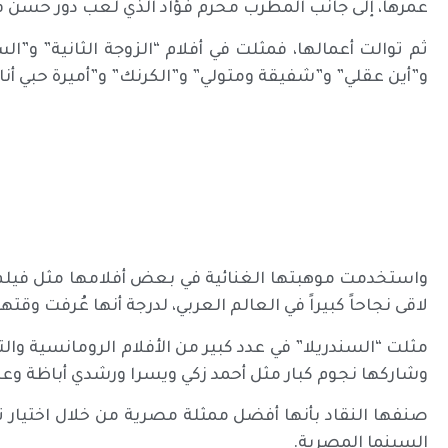
عمرها، إلى جانب المطرب محرم فؤاد الذي لعب دور حسن في
ثم توالت أعمالها، فمثلت في أفلام “الزوجة الثانية” و
و”أين عقلي” و”شفيقة ومتولي” و”الكرنك” و”أميرة حبي أنا”، و”
واستخدمت موهبتها الغنائية في بعض أفلامها مثل فيلم “
لاقى نجاحاً كبيراً في العالم العربي، لدرجة أنها عُرفت وقته
وشاركها نجوم كبار مثل أحمد زكي ويسرا ورشدي أباظة وعب
صنفها النقاد بأنها أفضل ممثلة مصرية من خلال اختيار 
السينما المصرية.