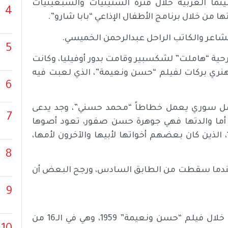
ما العربية خلال فترة الستينيات والسبعينيات
4
 من خلال برنامج الأطفال الإذاعي “بابا شارو”.
لشاعر والكاتب الراحل عبدالرحمن الخميسي.
5
ية “هاملت” لشكسبير وقامت بدور أوفيليا، وكانت
هنري بركات لفيلم “حسن ونعيمة”، الذي لعبت فيه
6
اير (كانون الثاني) 1943، لأب من أصل سوري يعمل خطاطاً “محمد حسني”، وجد يدعى
7
 أما والدتها فهي جوهرة حسن صفور، تعود أصوها
لعائلة من حِمص. كانت سعاد العاشرة بين أخواتها الـ16، الذين كان بعضهم أخواتها لأبيها والآخرون لأمها،
8
ا في 21 يونيو (حزيران) 2001، عن 58 عاماً، عندما سقطت من الطابق السادس، ورجح البعض أن
9
كان الظهور الأول لها على شاشة السينما المصرية، من خلال فيلم “حسن ونعيمة” 1959، وهي في الـ16 من