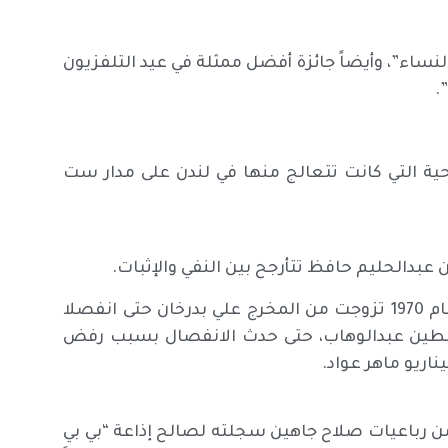
نساء”، وأيضاً جائزة أفضل ممثلة في عيد التلفزيون
 التي كانت تتعالج منها في لندن على مدار ست
بدالحليم حافظ تتأرجح بين النفي والإثبات.
تزوجت من المخرج صلاح كريم عام 1966 حتى 1968، وفي عام 1970 تزوجت من المخرج علي بدرخان حتى انفصلا
 زكي فطين عبدالوهاب، حتى حدث الانفصال بسبب رفض
ناريو ماهر عواد.
” من رباعيات صلاح جاهين سجلته لصالح إذاعة “بي بي