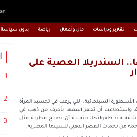
an
ت
تقارير ودراسات
مال وأعمال
رياضة
بدون سياسة
ا
. السندريلا العصية على
ر
1
2
لأسطورة السينمائية، التي برعت في تجسيد المرأة
ية، واستطاعت أن تحفر اسمها بأحرف من ذهب في
تعشقه منذ طفولتها، متمنية أن تصبح مطربة مثل
3
مة من نجمات العصر الذهبي للسينما المصرية.