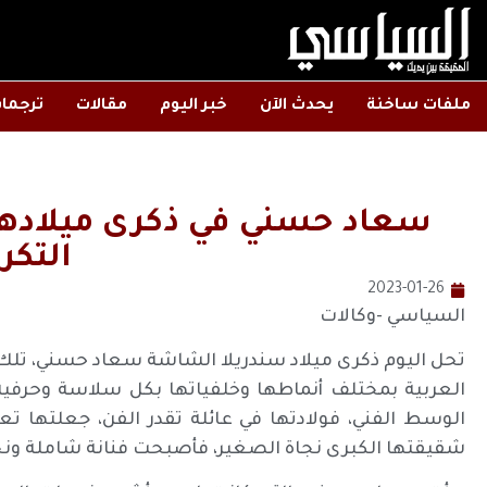
ملفات ساخنة
يحدث الآن
خبر اليوم
مقالات
ترجما
سعاد حسني في ذكرى ميلادها.
التكرا
2023-01-26
السياسي -وكالات
تحل اليوم ذكرى ميلاد سندريلا الشاشة سعاد حسني، تلك ا
العربية بمختلف أنماطها وخلفياتها بكل سلاسة وحرف
الوسط الفني، فولادتها في عائلة تقدر الفن، جعلتها 
شقيقتها الكبرى نجاة الصغير، فأصبحت فنانة شاملة ونج