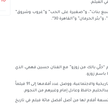
10
 الفيلم.
”السبع بنات”، و”صغيرة على الحب” و”غروب وشروق”
بئر الحرمان” و”القاهرة 30″.
خلّي بالك من زوزو” مع الفنان حسين فهمي، الذي
ا باسم زوزو.
مثلت “السندريلا” في عدد كبير من الأفلام الرومانسية والتاريخية والاجتماعية، ووصل عدد أفلامها إلى 91 فيلماً
دالحليم حافظ وعادل إمام وغيرهم من النجوم.
تسعة أفلام لها من أصل أفضل مائة فيلم في تاريخ