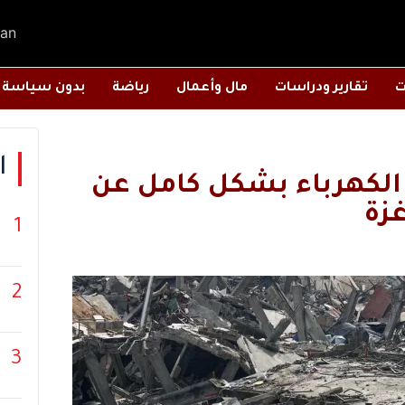
an
ت
تقارير ودراسات
مال وأعمال
رياضة
بدون سياسة
ا
الكهرباء بشكل كامل عن
زة
1
2
3