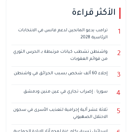
الأكثر قراءة
ترامب يدعو المانحين لدعم فانس في الانتخابات
1
الرئاسية 2028
واشنطن تشطب كيانات مرتبطة بـ الحرس الثوري
2
من قوائم العقوبات
إجلاء 60 ألف شخص بسبب الحرائق في واشنطن
3
سوريا : إضراب تجاري في عين منين ودمشق
4
ثلاثة عشر آلية إجرامية لتعذيب الأسرى في سجون
5
الاحتلال الصهيوني
إسرائيل تسرق ركام غزة لمحو آثار الإبادة الجماعية