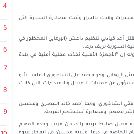
4
خدرات ولاذت بالفرار وتمت مصادرة السيارة التي
5
ل أحد قياديي تنظيم داعش (الإرهابي المحظور في
ية السورية بريف درعا.
6
 إن “الأجهزة الأمنية نفذت عملية أمنية في بلدة
7
 الإرهابي، وهو محمد علي الشاغوري الملقب بأبو
سؤول عن عمليات الاغتيال والاعتداءات، التي كانت
8
افقي الشاغوري، وهما أحمد خالد المصري ومحسن
9
مباشر معهم، ومصادرة أسلحتهم الفردية.
السورية مقتل ضابط برتبة رائد، من مرتب وحدة المهام
لخاصة في درعا، وثلاثة مدنيين؛ في انفجار عبوة